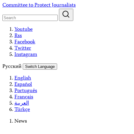
Skip
Committee to Protect Journalists
to
content
Youtube
Rss
Facebook
Twitter
Instagram
Русский
Switch Language
English
Español
Português
Français
العربية
Türkçe
News