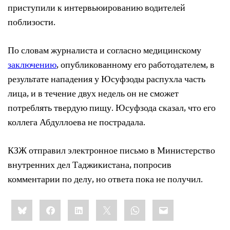
приступили к интервьюированию водителей
поблизости.
По словам журналиста и согласно медицинскому
заключению
, опубликованному его работодателем, в
результате нападения у Юсуфзоды распухла часть
лица, и в течение двух недель он не сможет
потреблять твердую пищу. Юсуфзода сказал, что его
коллега Абдуллоева не пострадала.
КЗЖ отправил электронное письмо в Министерство
внутренних дел Таджикистана, попросив
комментарии по делу, но ответа пока не получил.
Share
Bluesky
Facebook
LinkedIn
X
WhatsApp
Email
this: