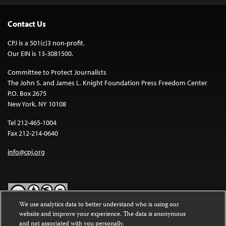
Contact Us
CPJ is a 501(c)3 non-profit.
Our EIN is 13-3081500.
Committee to Protect Journalists
The John S. and James L. Knight Foundation Press Freedom Center
P.O. Box 2675
New York, NY 10108
Tel 212-465-1004
Fax 212-214-0640
info@cpj.org
We use analytics data to better understand who is using our
website and improve your experience. The data is anonymous
Except where noted, text on this website is licensed under a
Creative
and not associated with you personally.