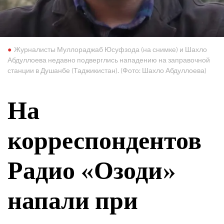
Журналисты Муллораджаб Юсуфзода (на снимке) и Шахло
Абдуллоева недавно подверглись нападению на заправочной
станции в Душанбе (Таджикистан). (Фото: Шахло Абдуллоева)
На
корреспондентов
Радио «Озоди»
напали при