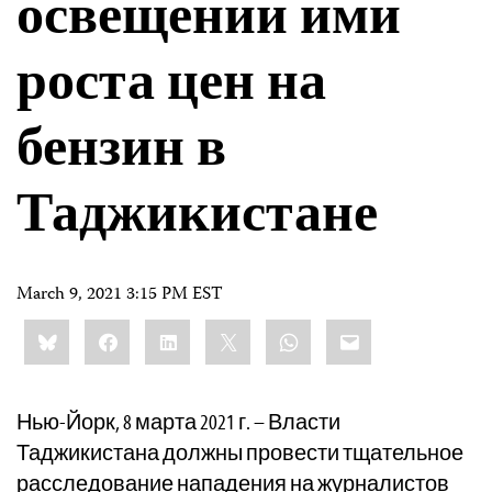
освещении ими
роста цен на
бензин в
Таджикистане
March 9, 2021 3:15 PM EST
Share
Bluesky
Facebook
LinkedIn
X
WhatsApp
Email
this:
Нью-Йорк, 8 марта 2021 г. – Власти
Таджикистана должны провести тщательное
расследование нападения на журналистов