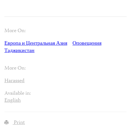
More On:
Европа и Центральная Азия
Оповещения
Таджикистан
More On:
Harassed
Available in:
English
Print