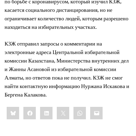
по борьбе с коронавирусом, который изучил КЗЖ,
касается социального дистанцирования, но не
ограничивает количество людей, которым разрешено
находиться на избирательных участках.
КЗЖ отправил запросы о комментарии на
электронные адреса Центральной избирательной
комиссии Казахстана, Министерства внутренних дел
и Жанны Асановой из избирательной комиссии
Алматы, но ответов пока не получил. КЗЖ не смог
найти контактную информацию Нуржана Искакова и
Бергена Калакова.
Share
Bluesky
Facebook
LinkedIn
X
WhatsApp
Email
this: