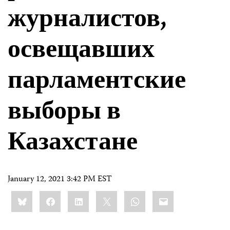
журналистов,
освещавших
парламентские
выборы в
Казахстане
January 12, 2021 3:42 PM EST
Share
Bluesky
Facebook
LinkedIn
X
WhatsApp
Email
this: