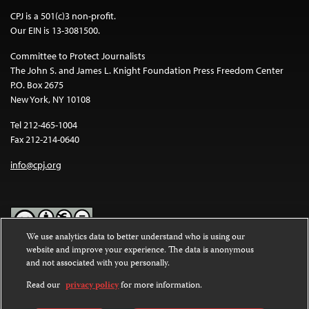
CPJ is a 501(c)3 non-profit.
Our EIN is 13-3081500.
Committee to Protect Journalists
The John S. and James L. Knight Foundation Press Freedom Center
P.O. Box 2675
New York, NY 10108
Tel 212-465-1004
Fax 212-214-0640
info@cpj.org
We use analytics data to better understand who is using our
website and improve your experience. The data is anonymous
Except where noted, text on this website is licensed under a
Creative
and not associated with you personally.
Commons Attribution-NonCommercial-NoDerivatives 4.0
International License
.
Read our
privacy policy
for more information.
Images and other media are not covered by the Creative Commons