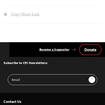
Copy Short Link
Donate
Become a Supporter
Back
to
Top
Subscribe to CPJ Newsletters:
Email
Sign Up
Address
Contact Us