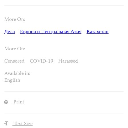
More On:
Дела
Европа и Центральная Азия
Казахстан
More On:
Censored
COVID-19
Harassed
Available in:
English
Print
Text Size