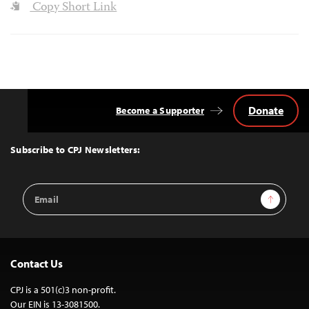
Copy Short Link
Donate
Become a Supporter
Back
to
Top
Subscribe to CPJ Newsletters:
Email
Sign Up
Address
Contact Us
CPJ is a 501(c)3 non-profit.
Our EIN is 13-3081500.