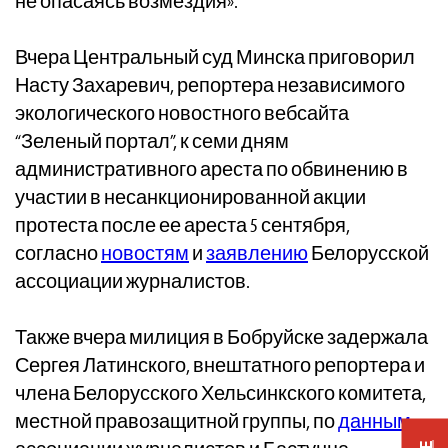
не опасаясь возмездия».
Вчера Центральный суд Минска приговорил
Насту Захаревич, репортера независимого
экологического новостного вебсайта
“Зеленый портал”, к семи дням
административного ареста по обвинению в
участии в несанкционированной акции
протеста после ее ареста 5 сентября,
согласно
новостям
и
заявлению
Белорусской
ассоциации журналистов.
Также вчера милиция в Бобруйске задержала
Сергея Латинского, внештатного репортера и
члена Белорусского Хельсинкского комитета,
местной правозащитной группы, по
данным