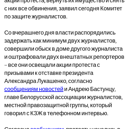
акций протеста, вернуть их имущество и снять
с них все обвинения, заявил сегодня Комитет
по защите журналистов.
Со вчерашнего дня власти распорядились
задержать как минимум двух журналистов,
совершили обыск в доме другого журналиста
и оштрафовали двух внештатных репортеров
– все они освещали акции протеста с
призывами к отставке президента
Александра Лукашенко, согласно
сообщениям новостей
и Андрею Бастунцу,
главе Белорусской ассоциации журналистов,
местной правозащитной группы, который
говорил с КЗЖ в телефонном интервью.