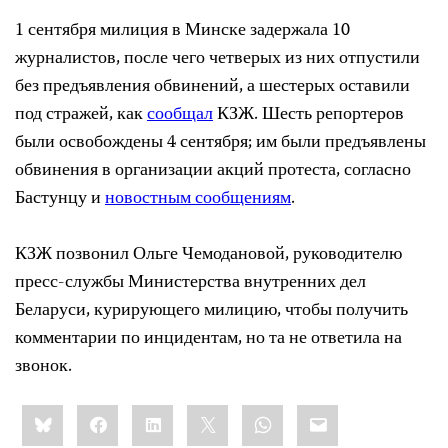
1 сентября милиция в Минске задержала 10
журналистов, после чего четверых из них отпустили
без предъявления обвинений, а шестерых оставили
под стражей, как
сообщал
КЗЖ. Шесть репортеров
были освобождены 4 сентября; им были предъявлены
обвинения в организации акций протеста, согласно
Бастунцу и
новостным сообщениям
.
КЗЖ позвонил Ольге Чемодановой, руководителю
пресс-службы Министерства внутренних дел
Беларуси, курирующего милицию, чтобы получить
комментарии по инцидентам, но та не ответила на
звонок.
Share
Bluesky
Facebook
LinkedIn
X
WhatsApp
Email
this: