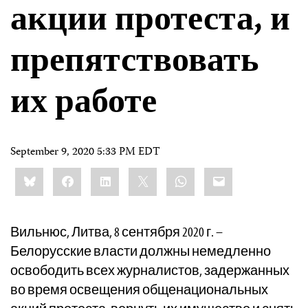
акции протеста, и
препятствовать
их работе
September 9, 2020 5:33 PM EDT
Share
Bluesky
Facebook
LinkedIn
X
WhatsApp
Email
this:
Вильнюс, Литва, 8 сентября 2020 г. –
Белорусские власти должны немедленно
освободить всех журналистов, задержанных
во время освещения общенациональных