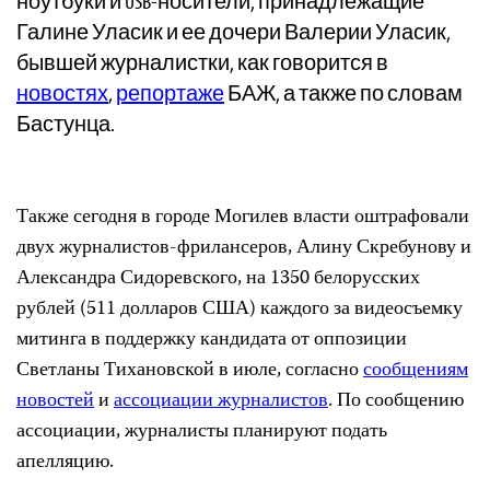
ноутбуки и USB-носители, принадлежащие
Галине Уласик и ее дочери Валерии Уласик,
бывшей журналистки, как говорится в
новостях
,
репортаже
БАЖ, а также по словам
Бастунца.
Также сегодня в городе Могилев власти оштрафовали
двух журналистов-фрилансеров, Алину Скребунову и
Александра Сидоревского, на 1350 белорусских
рублей (511 долларов США) каждого за видеосъемку
митинга в поддержку кандидата от оппозиции
Светланы Тихановской в июле, согласно
сообщениям
новостей
и
ассоциации журналистов
. По сообщению
ассоциации, журналисты планируют подать
апелляцию.