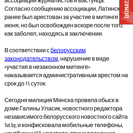
ассоциации журналистов и Бастунца.
DONATE
Согласно сообщению ассоциации, Латинский
ранее был арестован за участие в митинге 19
июня, но был освобожден вскоре после того,
как заболел, находясь в заключении.
В соответствии с
белорусским
законодательством
, нарушение в виде
«участия в незаконном митинге»
наказывается административным арестом на
срок до 15 суток.
Сегодня милиция Минска провела обыск в
доме Галины Уласик, новостного редактора
независимого белорусского новостного сайта
Tut.by, и конфисковала мобильные телефоны,