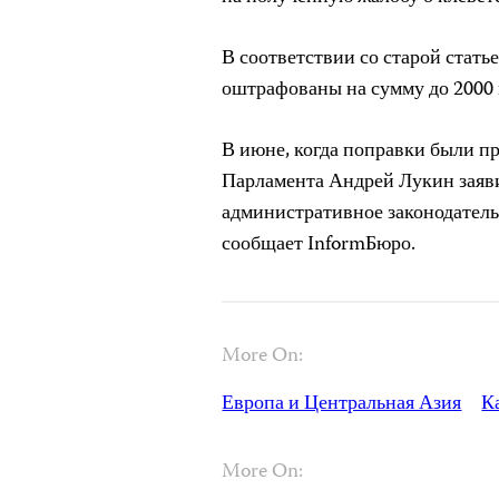
В соответствии со старой стать
оштрафованы на сумму до 2000
В июне, когда поправки были пр
Парламента Андрей Лукин заяви
административное законодатель
сообщает InformБюро.
More On:
Европа и Центральная Азия
К
More On: