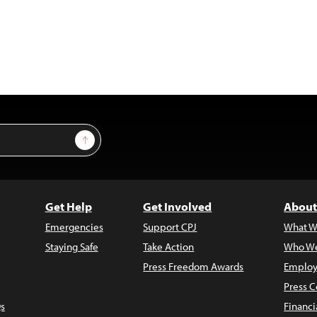
Sign Up
Get Help
Get Involved
About
Emergencies
Support CPJ
What W
Staying Safe
Take Action
Who We
Press Freedom Awards
Employ
Press C
s
Financi