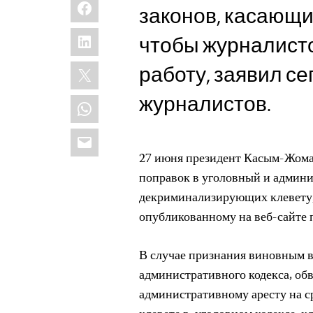
Facebook
законов, касающи
LinkedIn
чтобы журналисто
X
работу, заявил с
журналистов.
WhatsApp
Email
27 июня президент Касым-Жомар
поправок в уголовный и админи
декриминализирующих клевету,
опубликованному на веб-сайте 
В случае признания виновным в 
административного кодекса, о
административному аресту на с