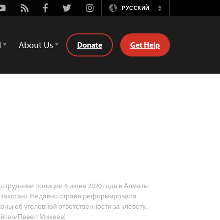
Youtube
Rss
Facebook
Twitter
Instagram
РУССКИЙ
Switch
Language
d
About Us
Donate
Get Help
отрудники полиции 6 июня 2020 года в Алматы
азахстан). Недавно страна реформировала
коны об уголовной ответственности за клевету.
ейтер/Павел Михеев)