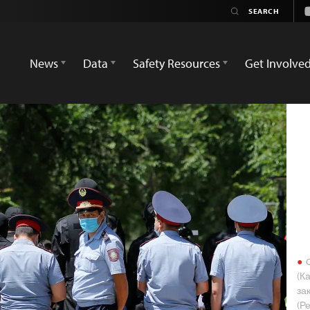
News
Data
Safety Resources
Get Involve
C
(К
за
(Р