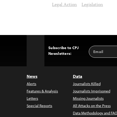
Legal Action
Legislation
Subscribe to CPJ
Email
Back
Newsletters:
Address
to
Top
News
Data
Alerts
Journalists Killed
Features & Analysis
Journalists Imprisoned
Letters
Missing Journalists
Special Reports
All Attacks on the Press
Data Methodology and FAQ