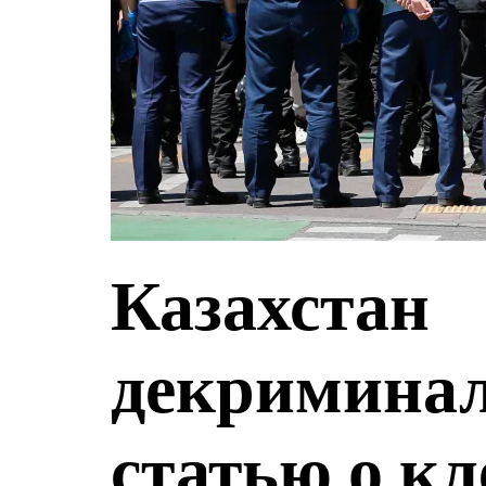
Казахстан
декримина
статью о кл