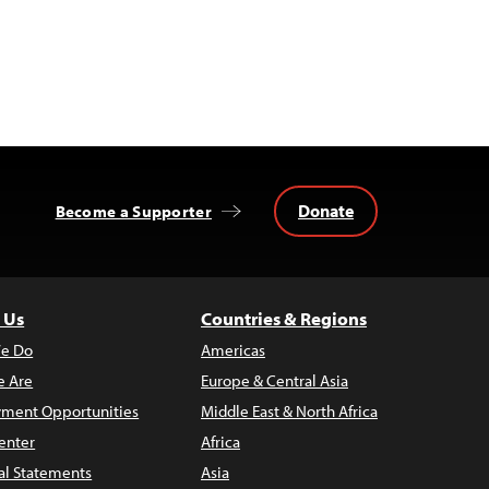
Donate
Become a Supporter
 Us
Countries & Regions
e Do
Americas
 Are
Europe & Central Asia
ment Opportunities
Middle East & North Africa
enter
Africa
al Statements
Asia