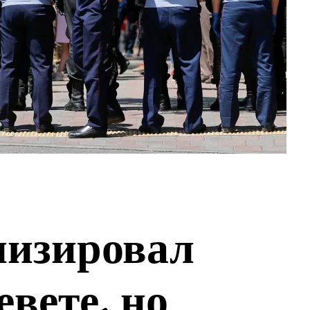
лизировал
евете, но