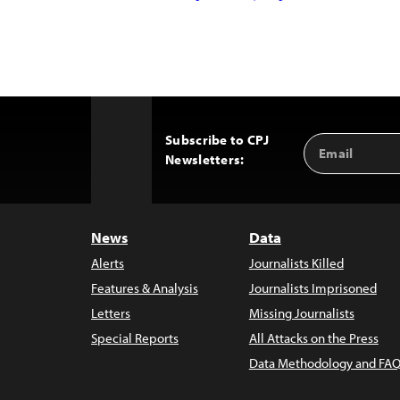
Subscribe to CPJ
Email
Back
Newsletters:
Address
to
Top
News
Data
Alerts
Journalists Killed
Features & Analysis
Journalists Imprisoned
Letters
Missing Journalists
Special Reports
All Attacks on the Press
Data Methodology and FAQ