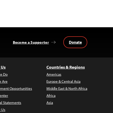
Donate
Become a Supporter
 Us
Countries & Regions
e Do
Americas
 Are
Europe & Central Asia
ment Opportunities
Middle East & North Africa
enter
Africa
al Statements
Asia
t Us