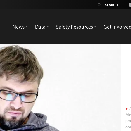
News
Data
Safety Resources
Get Involve
А
Ме
ро
со