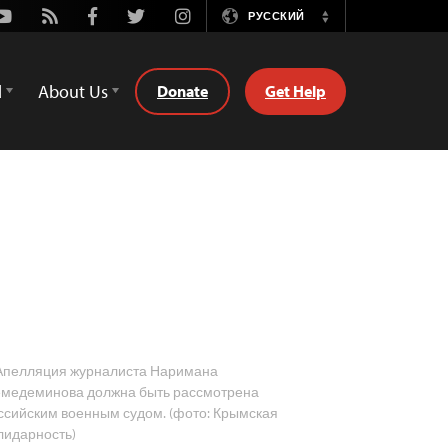
Youtube
Rss
Facebook
Twitter
Instagram
РУССКИЙ
Switch
Language
d
About Us
Donate
Get Help
пелляция журналиста Наримана
медеминова должна быть рассмотрена
ссийским военным судом. (фото: Крымская
лидарность)