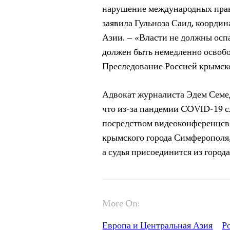
нарушение международных право
заявила Гульноза Саид, коорди
Азии. – «Власти не должны ос
должен быть немедленно освоб
Преследование Россией крымск
Адвокат журналиста Эдем Семед
что из-за пандемии COVID-19 с
посредством видеоконференцсвяз
крымского города Симферополя
а судья присоединится из город
More On:
Европа и Центральная Азия
Р