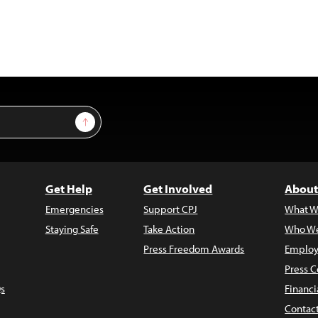
Sign Up
Get Help
Get Involved
About
Emergencies
Support CPJ
What W
Staying Safe
Take Action
Who We
Press Freedom Awards
Employ
Press C
s
Financi
Contac