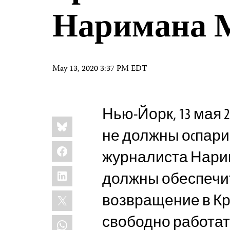
Наримана 
May 13, 2020 3:37 PM EDT
Нью-Йорк, 13 мая 
Share
Bluesky
this:
не должны оcпар
Facebook
журналиста Нари
LinkedIn
должны обеспечит
X
возвращение в Кр
свободно работат
WhatsApp