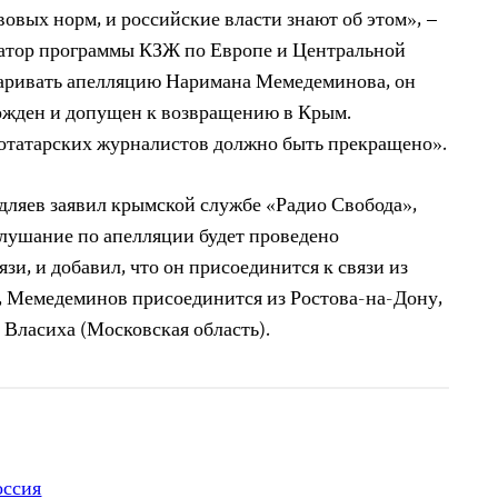
вых норм, и российские власти знают об этом», –
натор программы КЗЖ по Европе и Центральной
паривать апелляцию Наримана Мемедеминова, он
ожден и допущен к возвращению в Крым.
отатарских журналистов должно быть прекращено».
ляев заявил крымской службе «Радио Свобода»,
лушание по апелляции будет проведено
и, и добавил, что он присоединится к связи из
, Мемедеминов присоединится из Ростова-на-Дону,
а Власиха (Московская область).
оссия