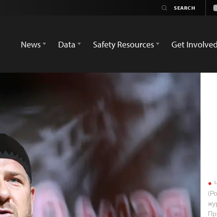
News
Data
Safety Resources
Get Involve
Ч
(Р
жу
Пр