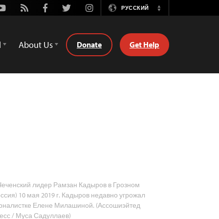
Youtube
Rss
Facebook
Twitter
Instagram
РУССКИЙ
Switch
Language
d
About Us
Donate
Get Help
еченский лидер Рамзан Кадыров в Грозном
оссия) 10 мая 2019 г. Кадыров недавно угрожал
рналистке Елене Милашиной. (Ассошиэйтед
есс / Муса Садуллаев)