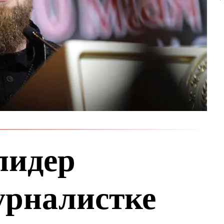
лидер
урналистке