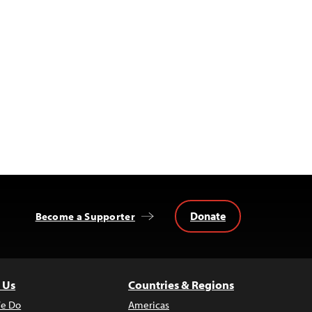
Donate
Become a Supporter
 Us
Countries & Regions
e Do
Americas