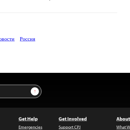
овости
Россия
Sign Up
Get Help
Get Involved
About
Emergencies
Support CPJ
What W