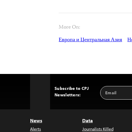
More On:
Европа и Центральная Азия
Н
Subscribe to CPJ
Email
Back
Newsletters:
Address
to
Top
News
Data
Alerts
Journalists Killed