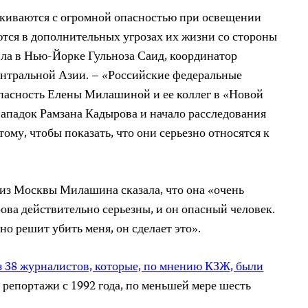
лкиваются с огромной опасностью при освещении
тся в дополнительных угрозах их жизни со стороны
ила в Нью-Йорке Гульноза Саид, координатор
нтральной Азии. – «Российские федеральные
пасность Елены Милашиной и ее коллег в «Новой
нападок Рамзана Кадырова и начало расследования
ому, чтобы показать, что они серьезно относятся к
 из Москвы Милашина сказала, что она «очень
ова действительно серьезны, и он опасный человек.
но решит убить меня, он сделает это».
з 38 журналистов, которые, по мнению КЗЖ, были
х репортажи с 1992 года, по меньшей мере шесть