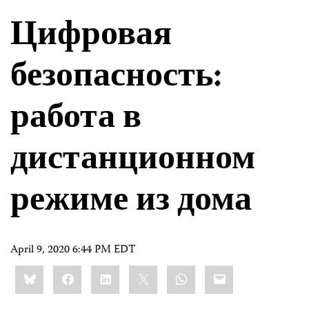
Цифровая
безопасность:
работа в
дистанционном
режиме из дома
April 9, 2020 6:44 PM EDT
Share
Bluesky
Facebook
LinkedIn
X
WhatsApp
Email
this: