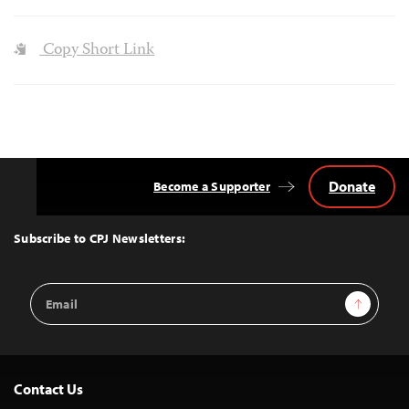
Copy Short Link
Donate
Become a Supporter
Back
to
Top
Subscribe to CPJ Newsletters:
Email
Sign Up
Address
Contact Us