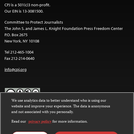
CPJ is a 501(c)3 non-profit.
Our EIN is 13-3081500.
Committee to Protect Journalists
The John S. and James L. Knight Foundation Press Freedom Center
P.O. Box 2675
New York, NY 10108
Tel 212-465-1004
Fax 212-214-0640
info@cpj.org
We use analytics data to better understand who is using our
website and improve your experience. The data is anonymous
Except where noted, text on this website is licensed under a
Creative
and not associated with you personally.
Commons Attribution-NonCommercial-NoDerivatives 4.0
International License
.
Read our
privacy policy
for more information.
Images and other media are not covered by the Creative Commons