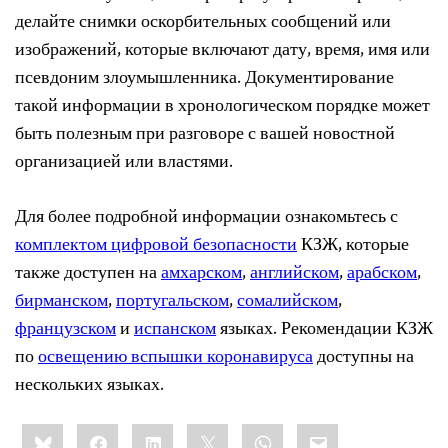
делайте снимки оскорбительных сообщений или
изображений, которые включают дату, время, имя или
псевдоним злоумышленника. Документирование
такой информации в хронологическом порядке может
быть полезным при разговоре с вашей новостной
организацией или властями.
Для более подробной информации ознакомьтесь с
комплектом цифровой безопасности
КЗЖ, которые
также доступен на
амхарском
,
английском
,
арабском
,
бирманском
,
португальском
,
сомалийском
,
французском
и
испанском
языках. Рекомендации КЗЖ
по
освещению вспышки коронавируса
доступны на
нескольких языках.
Share
Bluesky
Facebook
LinkedIn
X
WhatsApp
Email
this: