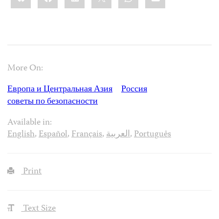
More On:
Европа и Центральная Азия
Россия
советы по безопасности
Available in:
English
,
Español
,
Français
,
العربية
,
Português
Print
Text Size