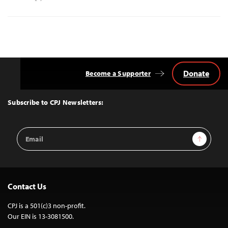
Donate
Become a Supporter
Back
to
Top
Subscribe to CPJ Newsletters:
Email
Sign Up
Address
Contact Us
CPJ is a 501(c)3 non-profit.
Our EIN is 13-3081500.