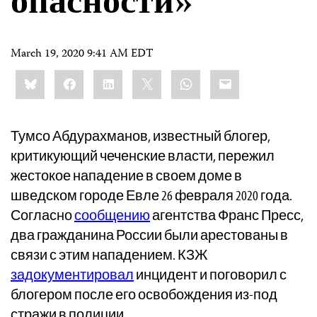
опасности»
March 19, 2020 9:41 AM EDT
Share
Bluesky
Facebook
LinkedIn
X
WhatsApp
Email
this:
Тумсо Абдурахманов, известный блогер,
критикующий чеченские власти, пережил
жестокое нападение в своем доме в
шведском городе Евле 26 февраля 2020 года.
Согласно
сообщению
агентства Франс Пресс,
два гражданина России были арестованы в
связи с этим нападением. КЗЖ
задокументировал
инцидент и поговорил с
блогером после его освобождения из-под
стражи в полиции.