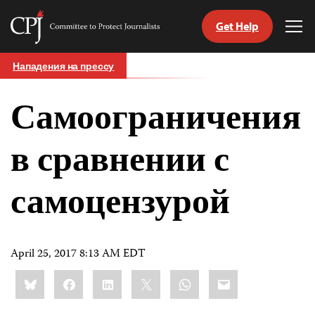
Get Help
Committee
Tog
to
Me
Skip
Protect
Нападения на прессу
to
Journalists
content
Самоограничения
tch
nguage
в сравнении с
самоцензурой
April 25, 2017 8:13 AM EDT
Share
Bluesky
Facebook
LinkedIn
X
WhatsApp
Email
this: