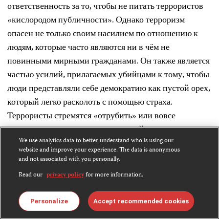
ответственность за то, чтобы не питать террористов
«кислородом публичности». Однако терроризм
опасен не только своим насилием по отношению к
людям, которые часто являются ни в чём не
повинными мирными гражданами. Он также является
частью усилий, прилагаемых убийцами к тому, чтобы
люди представляли себе демократию как пустой орех,
который легко расколоть с помощью страха.
Террористы стремятся «отрубить» или вовсе
уничтожить то, что является важнейшими гарантиями
We use analytics data to better understand who is using our
эффективности и высокой жизнеспособности
website and improve your experience. The data is anonymous
демократического общества.
and not associated with you personally.
Read our
privacy policy
for more information.
Из этого следует, что и те журналисты, что пытаются
быть осмотрительными и осторожными в своей
Personalize
Accept recommended cookies
работе, тоже должны осознать, что свободная