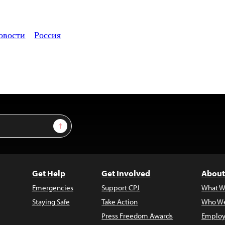
овости
Россия
Sign Up
Get Help
Get Involved
About
Emergencies
Support CPJ
What W
Staying Safe
Take Action
Who We
Press Freedom Awards
Employ