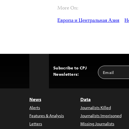
More On:
Европа и Центральная Азия
Н
Subscribe to CPJ
Email
Back
Newsletters:
Address
to
Top
News
Data
Alerts
Journalists Killed
Features & Analysis
Journalists Imprisoned
Letters
Missing Journalists