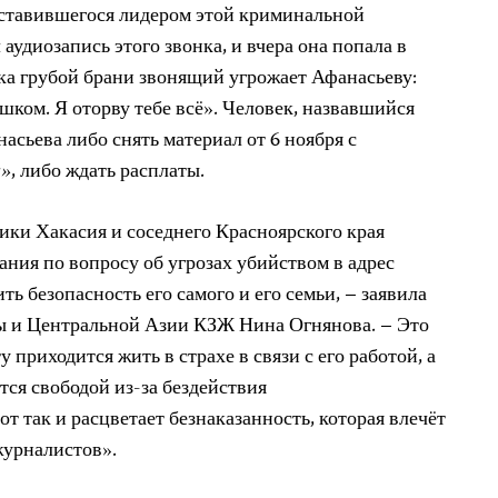
дставившегося лидером этой криминальной
аудиозапись этого звонка, и вчера она попала в
а грубой брани звонящий угрожает Афанасьеву:
шком. Я оторву тебе всё». Человек, назвавшийся
сьева либо снять материал от 6 ноября с
а»
, либо ждать расплаты.
ки Хакасия и соседнего Красноярского края
ния по вопросу об угрозах убийством в адрес
ь безопасность его самого и его семьи, – заявила
 и Центральной Азии КЗЖ Нина Огнянова. – Это
 приходится жить в страхе в связи с его работой, а
тся свободой из-за бездействия
т так и расцветает безнаказанность, которая влечёт
журналистов».