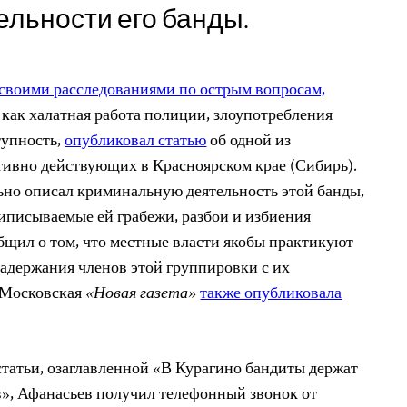
ельности его банды.
своими расследованиями по острым вопросам,
м как халатная работа полиции, злоупотребления
тупность,
опубликовал статью
об одной из
ивно действующих в Красноярском крае (Сибирь).
льно описал криминальную деятельность этой банды,
иписываемые ей грабежи, разбои и избиения
бщил о том, что местные власти якобы практикуют
адержания членов этой группировки с их
 Московская
«Новая газета»
также опубликовала
статьи, озаглавленной «В Курагино бандиты держат
», Афанасьев получил телефонный звонок от