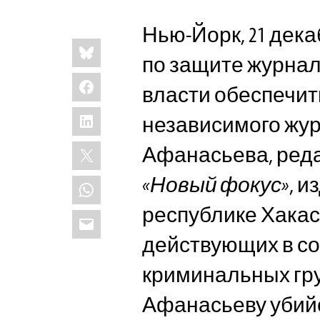
Нью-Йорк, 21 дека
Share
Bluesky
this:
по защите журнал
Facebook
власти обеспечит
LinkedIn
независимого жу
X
Афанасьева, реда
«Новый фокус»
, 
WhatsApp
республике Хакас
Email
действующих в с
криминальных гр
Афанасьеву убийс