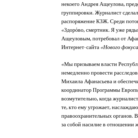
некоего Андрея Ащеулова, пре
группировки. Журналист сделал 
распоряжение КЗЖ. Среди поток
«Здорόво, смертник. Я уже ряды
Ащеуловым, потребовал от Афана
Интернет-сайта
«Нового фокус
«Мы призываем власти Республи
немедленно провести расследова
Михаила Афанасьева и обеспечит
координатор Программы Европы
возмутительно, когда журналисту
те, кто ему угрожает, наслаждаю
правоохранительных органов. Во
за собой насилие в отношении 