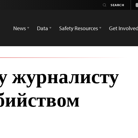
News
Data
Safety Resources
Get Involve
у журналисту
бийством