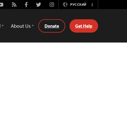
Youtube
Rss
Facebook
Twitter
Instagram
РУССКИЙ
Switch
Language
d
About Us
Donate
Get Help