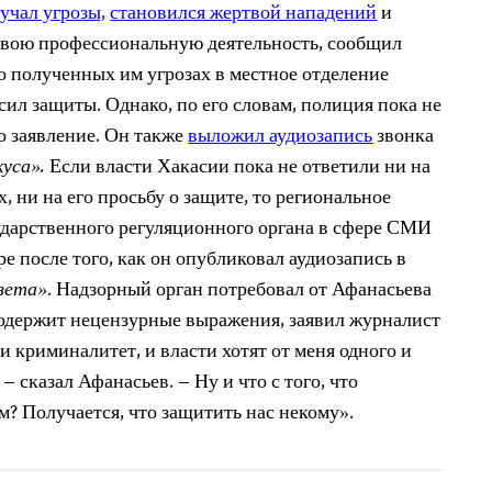
учал угрозы,
становился жертвой нападений
и
 свою профессиональную деятельность, сообщил
о полученных им угрозах в местное отделение
ил защиты. Однако, по его словам, полиция пока не
о заявление. Он также
выложил аудиозапись
звонка
куса».
Если власти Хакасии пока не ответили ни на
, ни на его просьбу о защите, то региональное
ударственного регуляционного органа в сфере СМИ
ре после того, как он опубликовал аудиозапись в
зета»
. Надзорный орган потребовал от Афанасьева
 содержит нецензурные выражения, заявил журналист
и криминалитет, и власти хотят от меня одного и
 – сказал Афанасьев. – Ну и что с того, что
? Получается, что защитить нас некому».