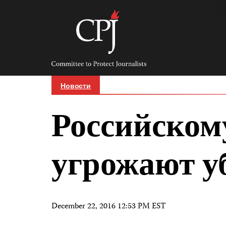
Skip
to
content
Committee
to
Protect
Journalists
Новости
Российском
угрожают у
December 22, 2016 12:53 PM EST