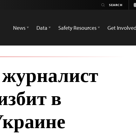
News
Data
Safety Resources
Get Involve
 журналист
избит в
Украине