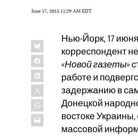
June 17, 2015 11:29 AM EDT
Нью-Йорк, 17 июня
Share
Bluesky
this:
корреспондент н
Facebook
«Новой газеты»
с
LinkedIn
работе и подверг
X
задержанию в са
Донецкой народно
WhatsApp
востоке Украины,
Email
массовой информ