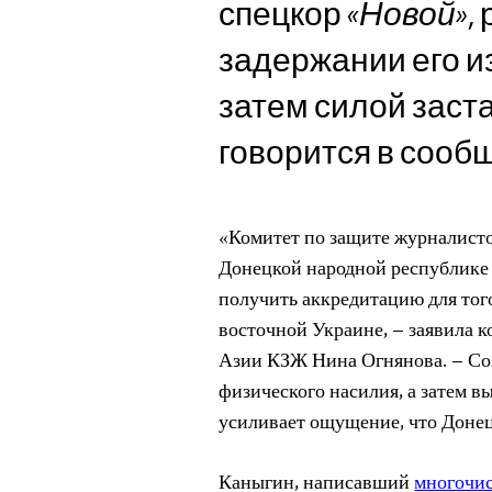
спецкор
«Новой»
,
задержании его и
затем силой заст
говорится в сооб
«Комитет по защите журналисто
Донецкой народной республике
получить аккредитацию для того
восточной Украине, – заявила
Азии КЗЖ Нина Огнянова. – Со
физического насилия, а затем в
усиливает ощущение, что Донец
Каныгин, написавший
многочи