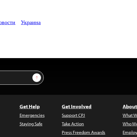
овости
Украина
Sign Up
Get Help
Get Involved
About
Emergencies
Support CPJ
What W
Staying Safe
Take Action
Who We
Press Freedom Awards
Employ