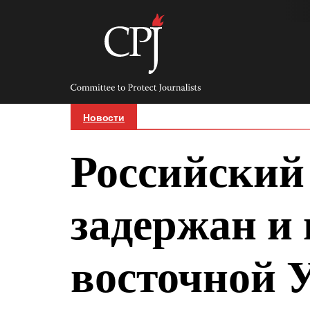
Skip
to
content
Committee
to
Protect
Journalists
Новости
Российский
задержан и 
восточной 