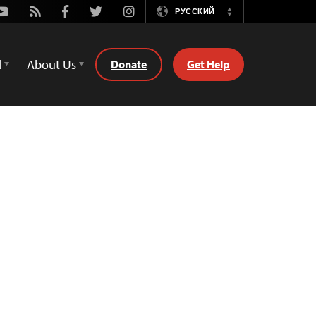
Youtube
Rss
Facebook
Twitter
Instagram
РУССКИЙ
Switch
Language
d
About Us
Donate
Get Help