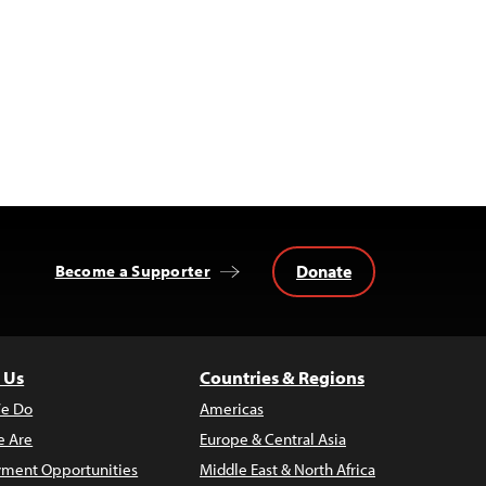
Donate
Become a Supporter
 Us
Countries & Regions
e Do
Americas
 Are
Europe & Central Asia
ment Opportunities
Middle East & North Africa