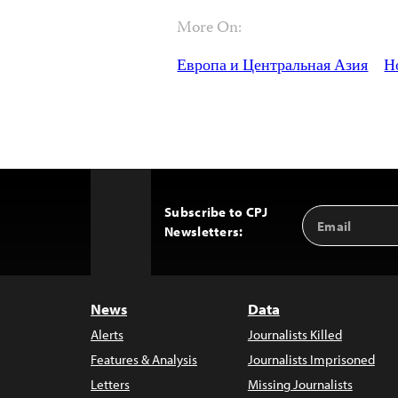
More On:
Европа и Центральная Азия
Н
Subscribe to CPJ
Email
Back
Newsletters:
Address
to
Top
News
Data
Alerts
Journalists Killed
Features & Analysis
Journalists Imprisoned
Letters
Missing Journalists