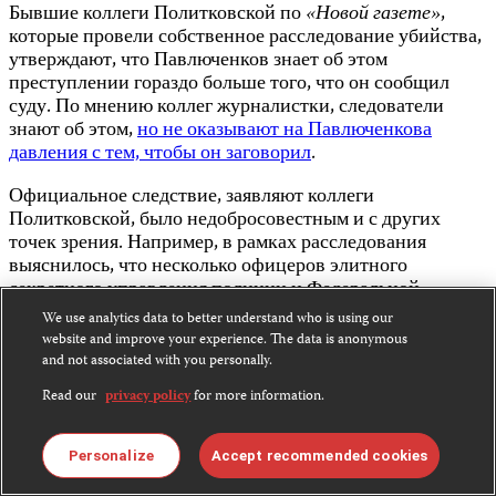
Бывшие коллеги Политковской по
«Новой газете»
,
которые провели собственное расследование убийства,
утверждают, что Павлюченков знает об этом
преступлении гораздо больше того, что он сообщил
суду. По мнению коллег журналистки, следователи
знают об этом,
но не оказывают на Павлюченкова
давления с тем, чтобы он заговорил
.
Официальное следствие, заявляют коллеги
Политковской, было недобросовестным и с других
точек зрения. Например, в рамках расследования
выяснилось, что несколько офицеров элитного
секретного управления полиции и Федеральной
службы безопасности (ФСБ) также были причастны к
We use analytics data to better understand who is using our
убийству – однако ни один из этих офицеров не понёс
website and improve your experience. The data is anonymous
за это ответственности.
and not associated with you personally.
Read our
privacy policy
for more information.
Обвинительные приговоры, вынесенные по делу
Политковской, заявил КЗЖ заместитель главного
редактора
«Новой газеты»
Сергей Соколов, «стали
Personalize
Accept recommended cookies
плодом титанических усилий коллег, родственников и