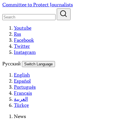
Skip
Committee to Protect Journalists
to
content
Youtube
Rss
Facebook
Twitter
Instagram
Русский
Switch Language
English
Español
Português
Français
العربية
Türkçe
News