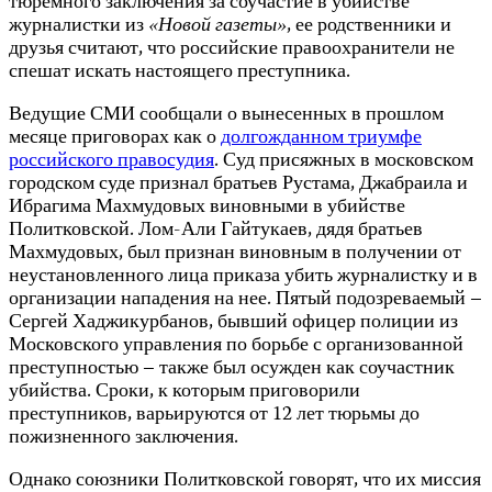
тюремного заключения за соучастие в убийстве
журналистки из
«Новой газеты»
, ее родственники и
друзья считают, что российские правоохранители не
спешат искать настоящего преступника.
Ведущие СМИ сообщали о вынесенных в прошлом
месяце приговорах как о
долгожданном триумфе
российского правосудия
. Суд присяжных в московском
городском суде признал братьев Рустама, Джабраила и
Ибрагима Махмудовых виновными в убийстве
Политковской. Лом-Али Гайтукаев, дядя братьев
Махмудовых, был признан виновным в получении от
неустановленного лица приказа убить журналистку и в
организации нападения на нее. Пятый подозреваемый –
Сергей Хаджикурбанов, бывший офицер полиции из
Московского управления по борьбе с организованной
преступностью – также был осужден как соучастник
убийства. Сроки, к которым приговорили
преступников, варьируются от 12 лет тюрьмы до
пожизненного заключения.
Однако союзники Политковской говорят, что их миссия