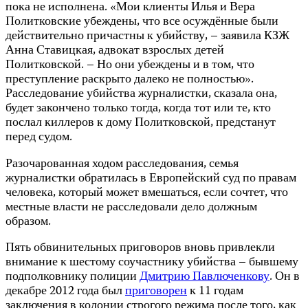
пока не исполнена. «Мои клиенты Илья и Вера
Политковские убеждены, что все осуждённые были
действительно причастны к убийству, – заявила КЗЖ
Анна Ставицкая, адвокат взрослых детей
Политковской. – Но они убеждены и в том, что
преступление раскрыто далеко не полностью».
Расследование убийства журналистки, сказала она,
будет закончено только тогда, когда тот или те, кто
послал киллеров к дому Политковской, предстанут
перед судом.
Разочарованная ходом расследования, семья
журналистки обратилась в Европейский суд по правам
человека, который может вмешаться, если сочтет, что
местные власти не расследовали дело должным
образом.
Пять обвинительных приговоров вновь привлекли
внимание к шестому соучастнику убийства – бывшему
подполковнику полиции
Дмитрию Павлюченкову
. Он в
декабре 2012 года был
приговорен
к 11 годам
заключения в колонии строгого режима после того, как