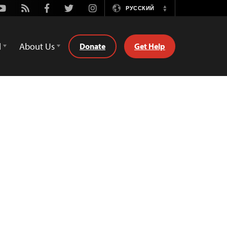
Youtube
Rss
Facebook
Twitter
Instagram
РУССКИЙ
Switch
Language
d
About Us
Donate
Get Help