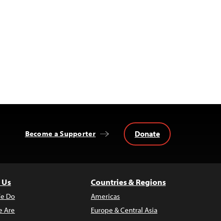
Donate
Become a Supporter
 Us
Countries & Regions
e Do
Americas
 Are
Europe & Central Asia