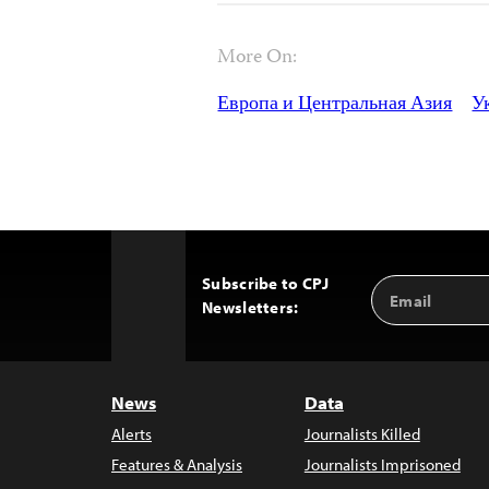
More On:
Европа и Центральная Азия
У
Subscribe to CPJ
Email
Back
Newsletters:
Address
to
Top
News
Data
Alerts
Journalists Killed
Features & Analysis
Journalists Imprisoned