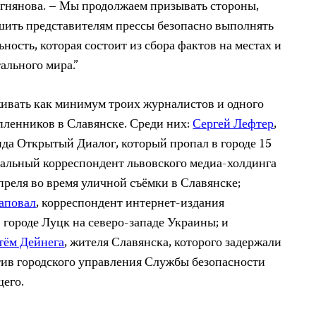
нянова. – Мы продолжаем призывать стороны,
шить представителям прессы безопасно выполнять
ость, которая состоит из сбора фактов на местах и
тального мира.”
ивать как минимум троих журналистов и одного
 пленников в Славянске. Среди них:
Сергей Лефтер
,
да Открытый Диалог, который пропал в городе 15
альный корреспондент львовского медиа-холдинга
преля во время уличной съёмки в Славянске;
аповал
, корреспондент интернет-издания
 городе Луцк на северо-западе Украины; и
тём Дейнега
, жителя Славянска, которого задержали
тив городского управления Службы безопасности
щего.