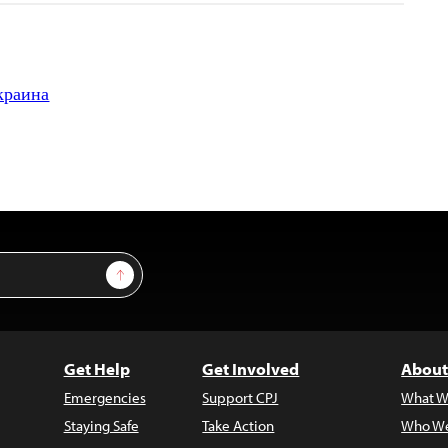
краина
Sign Up
Get Help
Get Involved
About
Emergencies
Support CPJ
What W
Staying Safe
Take Action
Who We