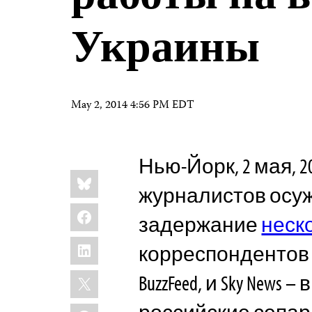
Украины
May 2, 2014 4:56 PM EDT
Нью-Йорк, 2 мая, 
Share
Bluesky
this:
журналистов осу
Facebook
задержание
неск
LinkedIn
корреспондентов 
X
BuzzFeed, и Sky News
WhatsApp