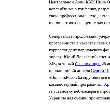
Центральной Азии КЗЖ Нина Ог
вовлечённые в конфликт, разре
свою профессиональную деятельн
их новостное освещение для ос
Сепаратисты продолжают удерж
программиста в качестве своих
корреспондент варшавского фон
апреля; Юрий Лелявский, специ
ZIK, который
был похищен
25 а
пропавший 26 апреля
Сергей Ш
«ВолыньPost», базирующегося в
компьютерный программист
Ар
за установку веб-камеры напро
Украины для съёмки происходя