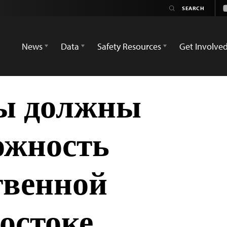
News
Data
Safety Resources
Get Involve
ы должны
ожность
твенной
остоке