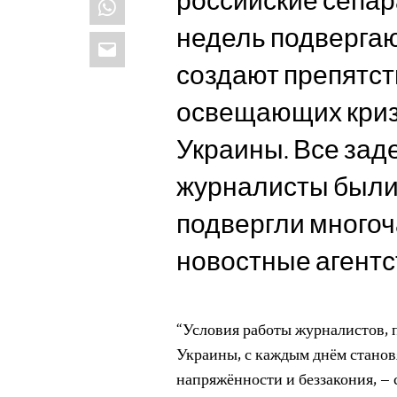
российские сепар
недель подвергаю
Email
создают препятст
освещающих криз
Украины. Все зад
журналисты были 
подвергли много
новостные агентс
“Условия работы журналистов, 
Украины, с каждым днём станов
напряжённости и беззакония, –