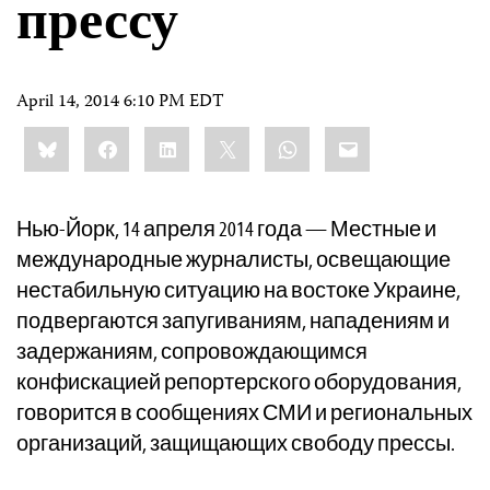
прессу
April 14, 2014 6:10 PM EDT
Share
Bluesky
Facebook
LinkedIn
X
WhatsApp
Email
this:
Нью-Йорк, 14 апреля 2014 года — Местные и
международные журналисты, освещающие
нестабильную ситуацию на востоке Украине,
подвергаются запугиваниям, нападениям и
задержаниям, сопровождающимся
конфискацией репортерского оборудования,
говорится в сообщениях СМИ и региональных
организаций, защищающих свободу прессы.