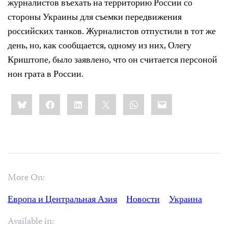
журналистов въехать на территорию России со
стороны Украины для съемки передвижения
российских танков. Журналистов отпустили в тот же
день, но, как сообщается, одному из них, Олегу
Криштопе, было заявлено, что он считается персоной
нон грата в России.
Share
Bluesky
Facebook
LinkedIn
X
WhatsApp
Email
this:
More On:
Европа и Центральная Азия
Новости
Украина
Available in: