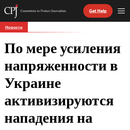
Get Help
Committee
Tog
to
Me
Skip
Protect
Новости
to
Journalists
content
По мере усиления
tch
nguage
напряженности в
Украине
активизируются
нападения на