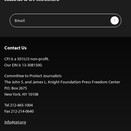
Email
Sign Up
Address
Contact Us
CPJ is a 501(c)3 non-profit.
Our EIN is 13-3081500.
Committee to Protect Journalists
The John S. and James L. Knight Foundation Press Freedom Center
P.O. Box 2675
New York, NY 10108
Tel 212-465-1004
Fax 212-214-0640
info@cpj.org