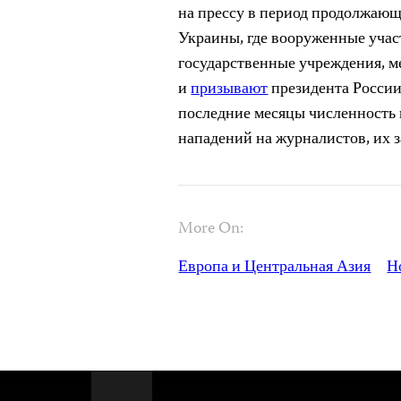
на прессу в период продолжающ
Украины, где вооруженные уча
государственные учреждения, м
и
призывают
президента России
последние месяцы численность 
нападений на журналистов, их з
More On:
Европа и Центральная Азия
Н