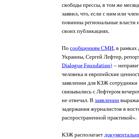
свободы прессы, в том же меся
заявил, что, если с ним или член
повинны региональные власти и
своих публикациях.
По
сообщениям СМИ
, в рамка
Украины, Сергей Лефтер, репор
Dialogue Foundation)
– неправи
человека и европейские ценност
заявлении для КЗЖ сотрудники 
связывались с Лефтером вечером
не отвечал. В
заявлении
выражае
задержания журналистов в вост
распространенной практикой».
КЗЖ располагает
документальн