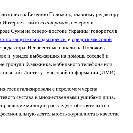
близились к Евгению Положию, главному редактору
о Интернет-сайта
«Панорама»
, вечером в
ороде Сумы на северо-востоке Украины, говорится в
ии по защите свободы прессы
и
средств массовой
у редактора. Неизвестные напали на Положия,
лове и, увидев выбежавших на помощь соседей и
 не тронули бумажника, мобильного телефона или
 киевский Институт массовой информации (ИМИ).
ия госпитализировали с переломом черепа,
ктевого сустава и множественными ушибами лица.
правление милиции расследует обстоятельства
офессиональную деятельность журналиста в качестве