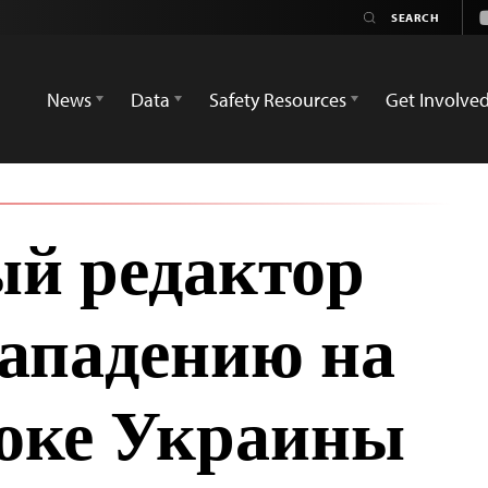
News
Data
Safety Resources
Get Involve
й редактор
нападению на
токе Украины