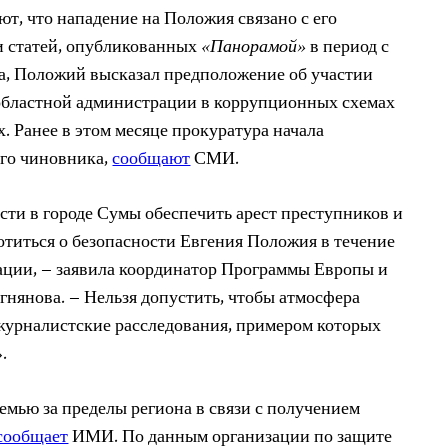
ют, что нападение на Положия связано
с его
и статей, опубликованных
«Панорамой»
в период с
ода, Положий высказал предположение об участии
областной администрации в коррупционных схемах
х. Ранее в этом месяце прокуратура начала
ого чиновника,
сообщают
СМИ.
ти в городе Сумы обеспечить арест преступников и
ботиться о безопасности Евгения Положия в течение
ации, – заявила координатор Программы Европы и
нянова. – Нельзя допустить, чтобы атмосфера
журналистские расследования, примером которых
.
емью за пределы региона в связи с получением
сообщает
ИМИ. По данным организации по защите