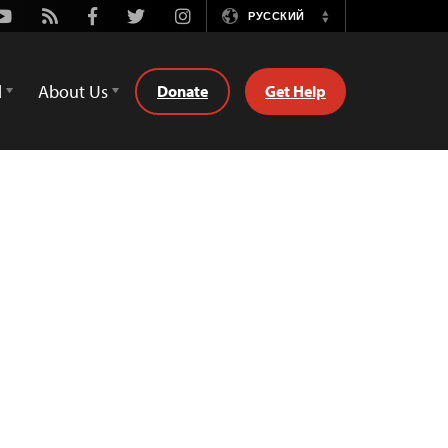
Youtube
Rss
Facebook
Twitter
Instagram
РУССКИЙ
Switch
Language
d
About Us
Donate
Get Help