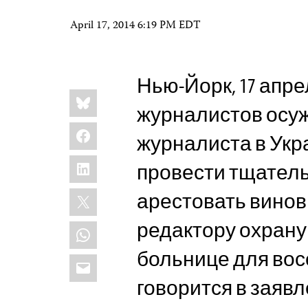
April 17, 2014 6:19 PM EDT
Нью-Йорк, 17 апре
Share
Bluesky
this:
журналистов осуж
Facebook
журналиста в Укр
LinkedIn
провести тщател
X
арестовать винов
редактору охрану
WhatsApp
больнице для вос
Email
говорится в заяв