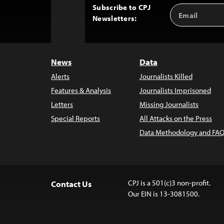
Subscribe to CPJ
Email
Back
Newsletters:
Address
to
Top
News
Data
Alerts
Journalists Killed
Features & Analysis
Journalists Imprisoned
Letters
Missing Journalists
Special Reports
All Attacks on the Press
Data Methodology and FAQ
CPJ is a 501(c)3 non-profit.
Contact Us
Our EIN is 13-3081500.