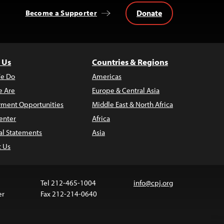
Donate
Become a Supporter
 Us
Countries & Regions
e Do
Americas
 Are
Europe & Central Asia
ment Opportunities
Middle East & North Africa
enter
Africa
al Statements
Asia
t Us
Tel 212-465-1004
info@cpj.org
er
Fax 212-214-0640