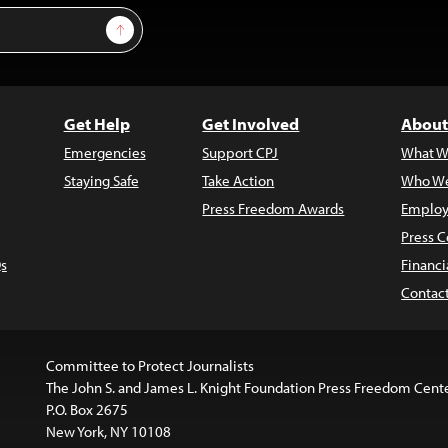
Sign Up
Get Help
Get Involved
About
Emergencies
Support CPJ
What W
Staying Safe
Take Action
Who We
Press Freedom Awards
Employ
Press C
s
Financi
Contac
Committee to Protect Journalists
The John S. and James L. Knight Foundation Press Freedom Cent
P.O. Box 2675
New York, NY 10108