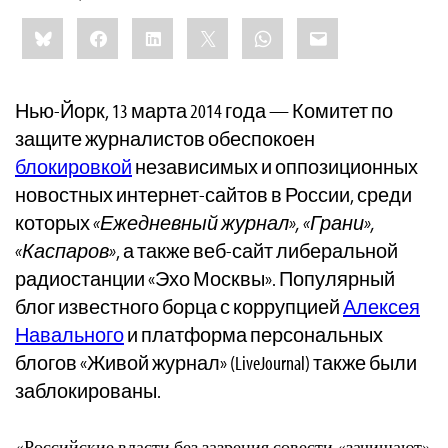
Share
Bluesky
Facebook
LinkedIn
X
WhatsApp
Email
this:
Нью-Йорк, 13 марта 2014 года — Комитет по
защите журналистов обеспокоен
блокировкой
независимых и оппозиционных
новостных интернет-сайтов в России, среди
которых
«Ежедневный журнал», «Грани»,
«Каспаров»
, а также веб-сайт либеральной
радиостанции «Эхо Москвы». Популярный
блог известного борца с коррупцией
Алексея
Навального
и платформа персональных
блогов «Живой журнал» (LiveJournal) также были
заблокированы.