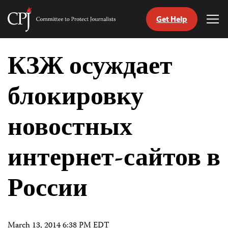
Get Help
Committee
Tog
to
Me
Skip
Protect
to
КЗЖ осуждает
Journalists
content
блокировку
tch
nguage
новостных
интернет-сайтов в
России
March 13, 2014 6:38 PM EDT