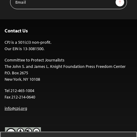
Sign Up
Address
Contact Us
CPJ is a 501(c)3 non-profit.
Our EIN is 13-3081500.
Committee to Protect Journalists
The John S. and James L. Knight Foundation Press Freedom Center
P.O. Box 2675
New York, NY 10108
Tel 212-465-1004
Fax 212-214-0640
info@cpj.org