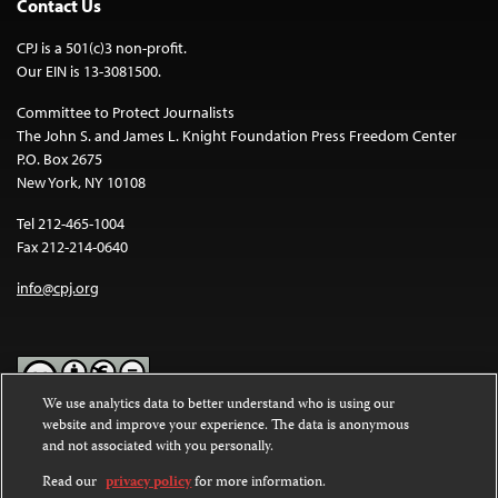
Contact Us
CPJ is a 501(c)3 non-profit.
Our EIN is 13-3081500.
Committee to Protect Journalists
The John S. and James L. Knight Foundation Press Freedom Center
P.O. Box 2675
New York, NY 10108
Tel 212-465-1004
Fax 212-214-0640
info@cpj.org
We use analytics data to better understand who is using our
website and improve your experience. The data is anonymous
Except where noted, text on this website is licensed under a
Creative
and not associated with you personally.
Commons Attribution-NonCommercial-NoDerivatives 4.0
International License
.
Read our
privacy policy
for more information.