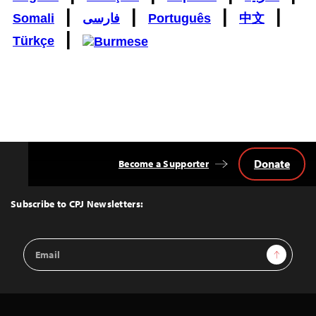
|
|
|
|
Somali
فارسی
Português
中文
|
Türkçe
Donate
Become a Supporter
Back
to
Top
Subscribe to CPJ Newsletters:
Email
Sign Up
Address