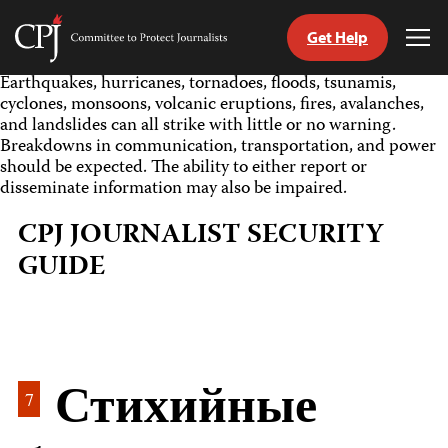
Get Help
Committee
Tog
to
Me
Skip
Earthquakes, hurricanes, tornadoes, floods, tsunamis,
Protect
to
cyclones, monsoons, volcanic eruptions, fires, avalanches,
Journalists
content
and landslides can all strike with little or no warning.
Breakdowns in communication, transportation, and power
should be expected. The ability to either report or
tch
disseminate information may also be impaired.
nguage
CPJ JOURNALIST SECURITY
GUIDE
Стихийные
7