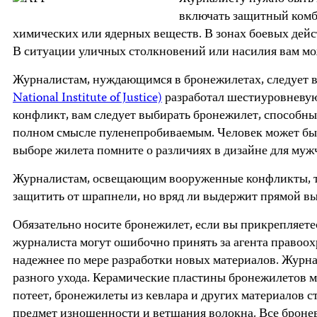
включать защитный комби
химических или ядерных веществ. В зонах боевых дей
В ситуации уличных столкновений или насилия вам мо
Журналистам, нуждающимся в бронежилетах, следует в
National Institute of Justice)
разработал шестиуровневую
конфликт, вам следует выбирать бронежилет, способный
полном смысле пуленепробиваемым. Человек может быть
выборе жилета помните о различиях в дизайне для мужч
Журналистам, освещающим вооруженные конфликты, так
защитить от шрапнели, но вряд ли выдержит прямой в
Обязательно носите бронежилет, если вы прикрепляете
журналиста могут ошибочно принять за агента правоох
надежнее по мере разработки новых материалов. Журна
разного ухода. Керамические пластины бронежилетов м
потеет, бронежилеты из кевлара и других материалов
предмет изношенности и ветшания волокна. Все броне