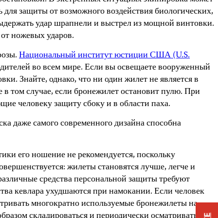
ь для защиты от возможного воздействия биологических,
выдержать удар шрапнели и выстрел из мощной винтовки.
от ножевых ударов.
розы.
Национальный институт юстиции США (U.S.
дителей во всем мире. Если вы освещаете вооруженный
и. Знайте, однако, что ни один жилет не является в
 в том случае, если бронежилет остановит пулю. При
щие человеку защиту сбоку и в области паха.
ска даже самого современного дизайна способна
тики его ношение не рекомендуется, поскольку
вершенствуется: жилеты становятся лучше, легче и
 различные средства персональной защиты требуют
ства кевлара ухудшаются при намокании. Если человек
матривать многократно используемые бронежилеты на
разом складироваться и периодически осматриваться.