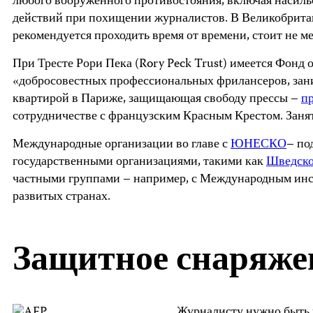
любого вооруженного противостояния, включая насиль
действий при похищении журналистов. В Великобритан
рекомендуется проходить время от времени, стоит не ме
При Тресте Рори Пека (Rory Peck Trust) имеется Фонд
«добросовестных профессиональных фрилансеров, зани
квартирой в Париже, защищающая свободу прессы –
пр
сотрудничестве с французским Красным Крестом. Занят
Международные организации во главе с
ЮНЕСКО
– по
государственными организациями, такими как
Шведское
частными группами – например, с Международным инст
развитых странах.
Защитное снаряже
Журналисту нужно быть 