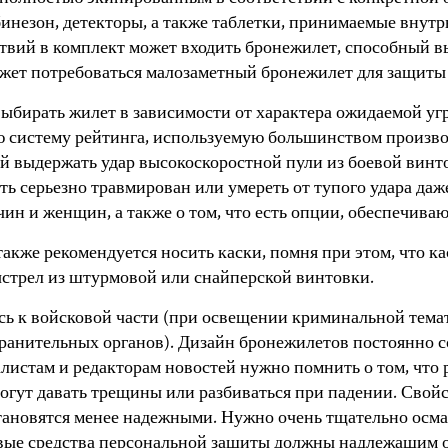
незон, детекторы, а также таблетки, принимаемые внутр
ствий в комплект может входить бронежилет, способный 
жет потребоваться малозаметный бронежилет для защиты 
ыбирать жилет в зависимости от характера ожидаемой уг
 систему рейтинга, используемую большинством произво
 выдержать удар высокоскоростной пули из боевой винтовк
 серьезно травмирован или умереть от тупого удара даже
ин и женщин, а также о том, что есть опции, обеспечиваю
же рекомендуется носить каски, помня при этом, что ка
ыстрел из штурмовой или снайперской винтовки.
сь к войсковой части (при освещении криминальной тема
ранительных органов). Дизайн бронежилетов постоянно со
листам и редакторам новостей нужно помнить о том, что
огут давать трещины или разбиваться при падении. Свой
 становятся менее надежными. Нужно очень тщательно ос
вые средства персональной защиты должны надлежащим об