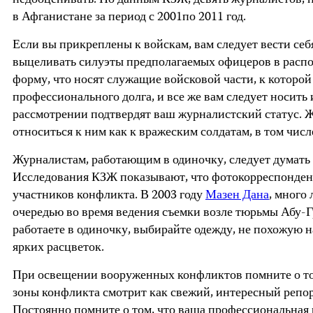
недооценивать. По данным КЗЖ, девять журналистов, 
в Афганистане за период с 2001по 2011 год.
Если вы прикреплены к войскам, вам следует вести себ
выцеливать силуэты предполагаемых офицеров в распо
форму, что носят служащие войсковой части, к которо
профессионального долга, и все же вам следует носить
рассмотрении подтвердят ваш журналистский статус. Ж
относиться к ним как к вражеским солдатам, в том числе
Журналистам, работающим в одиночку, следует думать 
Исследования КЗЖ показывают, что фотокорреспондент
участников конфликта. В 2003 году
Мазен Дана
, много
очередью во время ведения съемки возле тюрьмы Абу-Гр
работаете в одиночку, выбирайте одежду, не похожую н
ярких расцветок.
При освещении вооруженных конфликтов помните о том
зоны конфликта смотрит как свежий, интересный репор
Постоянно помните о том, что ваша профессиональная р