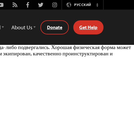
Youtube
Rss
Facebook
Twitter
Instagram
РУССКИЙ
Switch
Language
d
About Us
Donate
Get Help
да-либо подвергались. Хорошая физическая форма может
м экипирован, качественно проинструктирован и