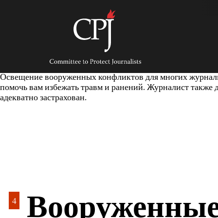
Skip
to
content
Committee
to
Protect
Journalists
Освещение вооруженных конфликтов для многих журналист
помочь вам избежать травм и ранений. Журналист также
адекватно застрахован.
Вооруженны
4