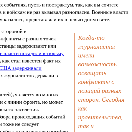
х событиях, пусть и постфактум, так, как вы сочтете
к войскам не раз вызывал разногласия. Военные власти
 казалось, представляли их в невыгодном свете.
 стороной в
Когда-то
онфликты с разных точек
журналисты
овстанцы задерживают или
е власти посадили в тюрьму
имели
как стал известен факт их
возможность
 США задерживали
освещать
ех журналистов держали в
конфликты с
позиций разных
стей), является во многих
сторон. Сегодня
и с линии фронта, но может
как
нского населения.
правительства,
бзора происходящих событий.
 тоже не следует
так и