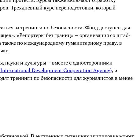
кций протеста. Курсы также включают отработку
ров. Трехдневный курс переподготовки, который
ться за тренинги по безопасности. Фонд доступен для
цев». «Репортеры без границ» – организация со штаб-
а также по международному гуманитарному праву, в
ыке.
, науки и культуры – вместе с односторонними
International Development Cooperation Agency)
, и
ят тренинги по безопасности для журналистов в менее
обстановкой. В экстренных ситуациях экипировка может