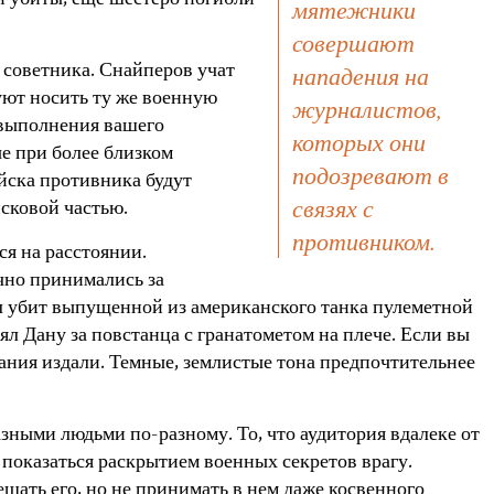
и убиты; еще шестеро погибли
мятежники
совершают
о советника. Снайперов учат
нападения на
уют носить ту же военную
журналистов,
 выполнения вашего
которых они
ые при более близком
подозревают в
йска противника будут
связях с
йсковой частью.
противником.
ся на расстоянии.
чно принимались за
ыл убит выпущенной из американского танка пулеметной
л Дану за повстанца с гранатометом на плече. Если вы
мания издали. Темные, землистые тона предпочтительнее
ными людьми по-разному. То, что аудитория вдалеке от
показаться раскрытием военных секретов врагу.
щать его, но не принимать в нем даже косвенного