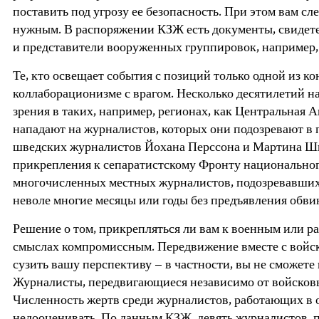
поставить под угрозу ее безопасность. При этом вам сл
нужным. В распоряжении КЗЖ есть документы, свидетел
и представители вооруженных группировок, например, о
Те, кто освещает события с позиций только одной из 
коллаборационизме с врагом. Несколько десятилетий 
зрения в таких, например, регионах, как Центральная 
нападают на журналистов, которых они подозревают в 
шведских журналистов Йохана Перссона и Мартина Шибб
прикрепления к сепаратистскому Фронту национальног
многочисленных местных журналистов, подозревавшихс
неволе многие месяцы или годы без предъявления обв
Решение о том, прикрепляться ли вам к военным или раб
смыслах компромиссным. Передвижение вместе с войск
сузить вашу перспективу – в частности, вы не сможете
Журналисты, передвигающиеся независимо от войсковы
Численность жертв среди журналистов, работающих в о