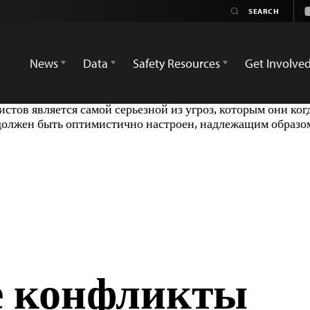
News
Data
Safety Resources
Get Involve
ов является самой серьезной из угроз, которым они ког
 должен быть оптимистично настроен, надлежащим образо
е конфликты