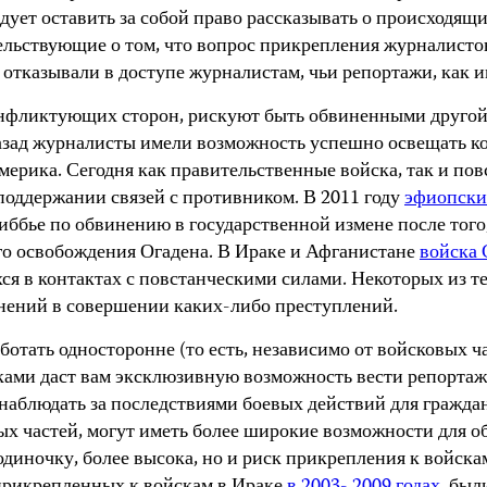
едует оставить за собой право рассказывать о происходящи
ьствующие о том, что вопрос прикрепления журналистов 
тказывали в доступе журналистам, чьи репортажи, как им
конфликтующих сторон, рискуют быть обвиненными другой
назад журналисты имели возможность успешно освещать к
Америка. Сегодня как правительственные войска, так и п
поддержании связей с противником. В 2011 году
эфиопски
ье по обвинению в государственной измене после того, 
о освобождения Огадена. В Ираке и Афганистане
войска
я в контактах с повстанческими силами. Некоторых из т
инений в совершении каких-либо преступлений.
отать односторонне (то есть, независимо от войсковых ча
ами даст вам эксклюзивную возможность вести репортаж
 наблюдать за последствиями боевых действий для гражда
х частей, могут иметь более широкие возможности для о
диночку, более высока, но и риск прикрепления к войскам