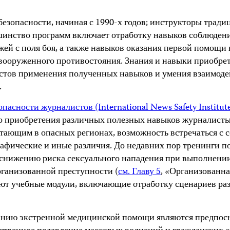
езопасности, начиная с 1990-х годов; инструкторы трад
инство программ включает отработку навыков соблюдения
ей с поля боя, а также навыков оказания первой помощи 
оруженного противостояния. Знания и навыки приобрета
стов применения полученных навыков и умения взаимоде
.
сности журналистов (International News Safety Institut
о приобретения различных полезных навыков журналисты 
ающим в опасных регионах, возможность встречаться с с
афические и иные различия. До недавних пор тренинги п
 снижению риска сексуального нападения при выполнении
рганизованной преступности (
см. Главу 5
, «Организованна
т учебные модули, включающие отработку сценариев раз
анию экстренной медицинской помощи являются предпосы