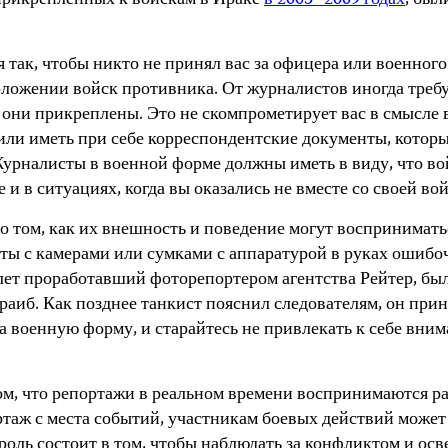
прикрепленных к войскам в Ираке
в 2003- 2009 годах
, был
я так, чтобы никто не принял вас за офицера или военног
ложении войск противника. От журналистов иногда треб
й они прикреплены. Это не скомпрометирует вас в смысле
 или иметь при себе корреспондентские документы, котор
урналисты в военной форме должны иметь в виду, что во
 и в ситуациях, когда вы оказались не вместе со своей во
о том, как их внешность и поведение могут воспринимать
ы с камерами или сумками с аппаратурой в руках ошибо
 лет проработавший фоторепортером агентства Рейтер, б
аиб. Как позднее танкист пояснил следователям, он приня
а военную форму, и старайтесь не привлекать к себе вни
, что репортажи в реальном времени воспринимаются раз
таж с места событий, участникам боевых действий может 
оль состоит в том, чтобы наблюдать за конфликтом и осве