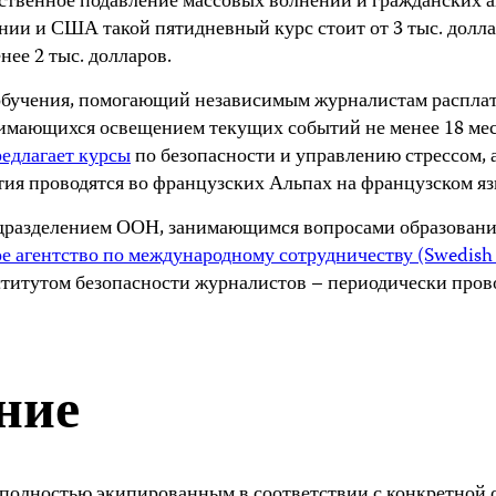
ственное подавление массовых волнений и гражданских а
ии и США такой пятидневный курс стоит от 3 тыс. долла
нее 2 тыс. долларов.
 обучения, помогающий независимым журналистам расплати
мающихся освещением текущих событий не менее 18 меся
едлагает курсы
по безопасности и управлению стрессом, 
ия проводятся во французских Альпах на французском яз
дразделением ООН, занимающимся вопросами образования
 агентство по международному сотрудничеству (Swedish 
итутом безопасности журналистов – периодически провод
ние
полностью экипированным в соответствии с конкретной 