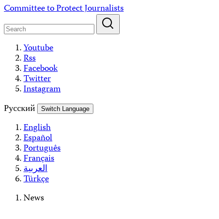
Skip
Committee to Protect Journalists
to
content
Youtube
Rss
Facebook
Twitter
Instagram
Русский
Switch Language
English
Español
Português
Français
العربية
Türkçe
News