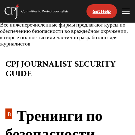
Get Help
Committee
Tog
to
Me
Skip
Все нижеперечисленные фирмы предлагают курсы по
Protect
to
обеспечению безопасности во враждебном окружении,
Journalists
content
которые полностью или частично разработаны для
журналистов.
tch
nguage
CPJ JOURNALIST SECURITY
GUIDE
Тренинги по
B