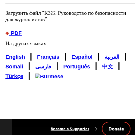
Загрузить файл “КЗЖ: Руководство по безопасности
для журналистов”
PDF
На других языках
|
|
|
|
English
Français
Español
العربية
|
|
|
|
Somali
فارسی
Português
中文
|
Türkçe
Donate
Become a Supporter
Back