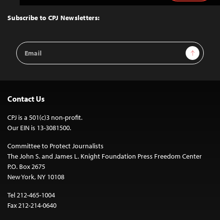
to
Top
Subscribe to CPJ Newsletters:
Email
Sign Up
Address
Contact Us
CPJ is a 501(c)3 non-profit.
Our EIN is 13-3081500.
Committee to Protect Journalists
The John S. and James L. Knight Foundation Press Freedom Center
P.O. Box 2675
New York, NY 10108
Tel 212-465-1004
Fax 212-214-0640