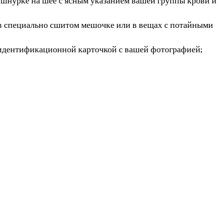
а шнурке на шее с ясным указанием вашей группы крови и
 в специально сшитом мешочке или в вещах с потайными
й идентификационной карточкой с вашей фотографией;