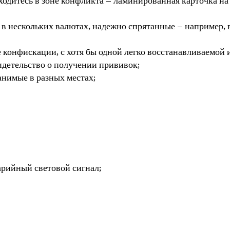
ходитесь в зоне конфликта – ламинированная карточка н
 в нескольких валютах, надежно спрятанные – например,
е конфискации, с хотя бы одной легко восстанавливаемо
идетельство о получении прививок;
анимые в разных местах;
рийный световой сигнал;