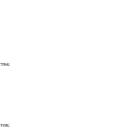
тва;
тов;