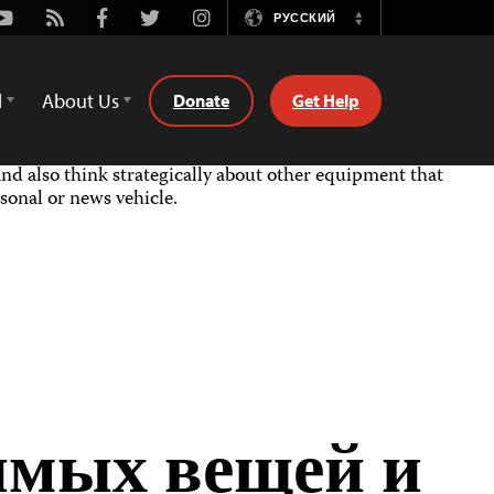
Youtube
Rss
Facebook
Twitter
Instagram
РУССКИЙ
Switch
Language
d
About Us
Donate
Get Help
and also think strategically about other equipment that
sonal or news vehicle.
имых вещей и