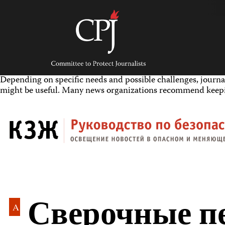
Skip
to
content
Committee
to
Protect
Journalists
Depending on specific needs and possible challenges, journal
might be useful. Many news organizations recommend keeping
Сверочные п
A