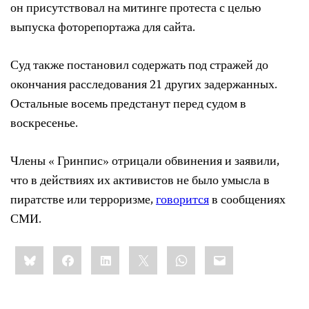
он присутствовал на митинге протеста с целью
выпуска фоторепортажа для сайта.
Суд также постановил содержать под стражей до
окончания расследования 21 других задержанных.
Остальные восемь предстанут перед судом в
воскресенье.
Члены « Гринпис» отрицали обвинения и заявили,
что в действиях их активистов не было умысла в
пиратстве или терроризме,
говорится
в сообщениях
СМИ.
Share
Bluesky
Facebook
LinkedIn
X
WhatsApp
Email
this: