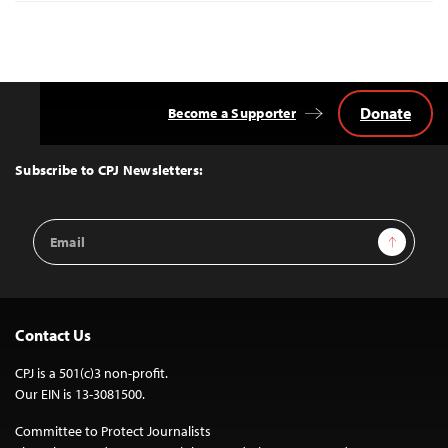
Donate
Become a Supporter
Back
to
Top
Subscribe to CPJ Newsletters:
Email
Sign Up
Address
Contact Us
CPJ is a 501(c)3 non-profit.
Our EIN is 13-3081500.
Committee to Protect Journalists