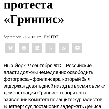
протеста
«Гринпис»
September 30, 2013 1:21 PM EDT
Share
Bluesky
Facebook
LinkedIn
X
WhatsApp
Email
this:
Нью-Йорк, 27 сентября 2013. – Российские
власти должны немедленно освободить
фотографа – фрилансера, который был
задержан девять дней назад во время съемки
демонстрации «Гринпис», говорится в
заявлении Комитета по защите журналистов.
В четверг суд постановил задержать Дениса