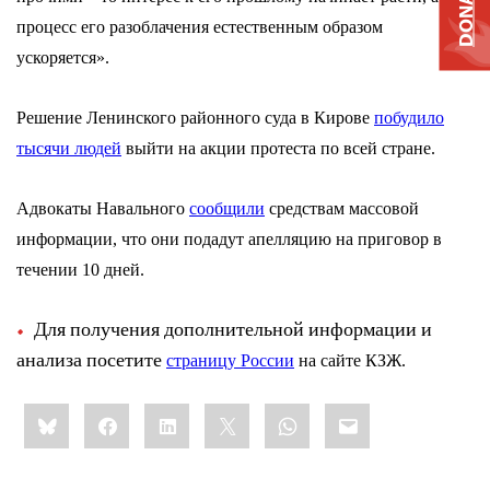
DONATE
процесс его разоблачения естественным образом
ускоряется».
Решение Ленинского районного суда в Кирове
побудило
тысячи людей
выйти на акции протеста по всей стране.
Адвокаты Навального
сообщили
средствам массовой
информации, что они подадут апелляцию на приговор в
течении 10 дней.
Для получения дополнительной информации и
анализа посетите
страницу России
на сайте КЗЖ.
Share
Bluesky
Facebook
LinkedIn
X
WhatsApp
Email
this: