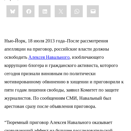
Share
Bluesky
Facebook
LinkedIn
X
WhatsApp
Email
this:
Нью-Йорк, 18 июля 2013 года–После рассмотрения
апелляции на приговор, российские власти должны
освободить
Алексея Навального
, изобличающего
коррупцию блогера и гражданского активиста, которого
сегодня признали виновным по политически
мотивированному обвинению в хищении и приговорили к
пяти годам лишения свободы, заявил Комитет по защите
журналистов. По сообщениям СМИ, Навальный был
арестован сразу после объявления приговора.
“Тюремный приговор Алексея Навального оказывает
сковывающий эффект на будущее расследовательской