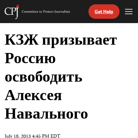
Get Help
Committee
Tog
to
Me
Skip
Protect
to
КЗЖ призывает
Journalists
content
Россию
tch
nguage
освободить
Алексея
Навального
July 18, 2013 4:45 PM EDT