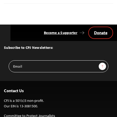
Donate
Become a Supporter
Back
to
Top
Subscribe to CPJ Newsletters:
Email
Sign Up
Address
Contact Us
CPJ is a 501(c)3 non-profit.
Our EIN is 13-3081500.
Committee to Protect Journalists