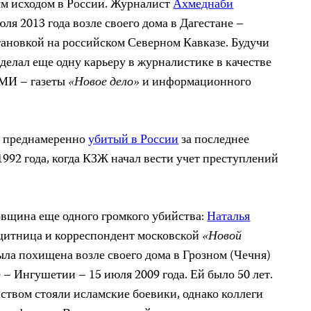
ым исходом в России. Журналист
Ахмеднаби
ля 2013 года возле своего дома в Дагестане –
тановкой на российском Северном Кавказе. Будучи
делал еще одну карьеру в журналистике в качестве
СМИ – газеты
«Новое дело»
и информационного
, преднамеренно
убитый в России
за последнее
 1992 года, когда КЗЖ начал вести учет преступлений
довщина еще одного громкого убийства:
Наталья
ащитница и корреспондент московской
«Новой
ыла похищена возле своего дома в Грозном (Чечня)
е – Ингушетии – 15 июля 2009 года. Ей было 50 лет.
йством стояли исламские боевики, однако коллеги