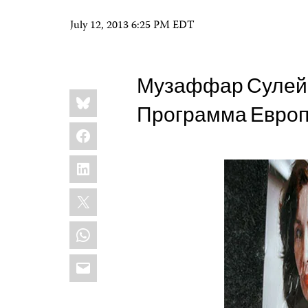
July 12, 2013 6:25 PM EDT
Музаффар Сулей
Share
Bluesky
this:
Программа Европ
Facebook
LinkedIn
X
WhatsApp
Email