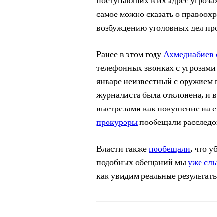
поступающих в их адрес угрозах
самое можно сказать о правоохр
возбуждению уголовных дел про
Ранее в этом году
Ахмеднабиев 
телефонных звонках с угрозами 
январе неизвестный с оружием 
журналиста была отклонена, и в
выстрелами как покушение на ег
прокуроры
пообещали расследо
Власти также
пообещали
, что 
подобных обещаний мы
уже сл
как увидим реальные результаты