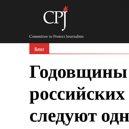
Skip
to
content
Committee
to
Protect
Journalists
Блог
Годовщины 
российских
следуют одн