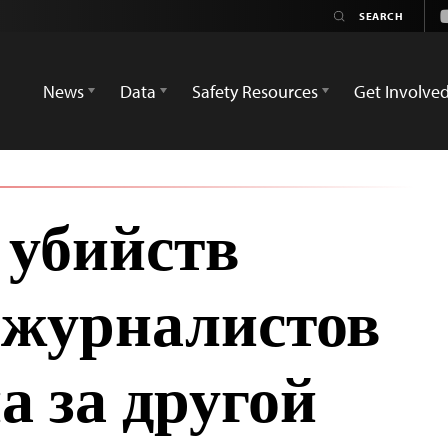
News
Data
Safety Resources
Get Involve
убийств
 журналистов
а за другой