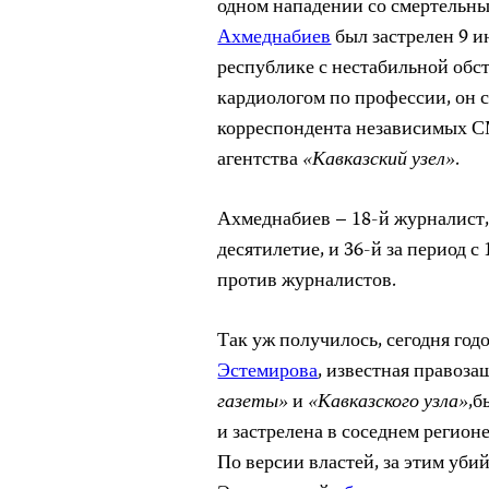
одном нападении со смертельн
Ахмеднабиев
был застрелен 9 ию
республике с нестабильной обс
кардиологом по профессии, он с
корреспондента независимых 
агентства
«Кавказский узел»
.
Ахмеднабиев – 18-й журналист
десятилетие, и 36-й за период с
против журналистов.
Так уж получилось, сегодня го
Эстемирова
, известная правоз
газеты»
и
«Кавказского узла»
,б
и застрелена в соседнем регион
По версии властей, за этим уби