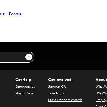
зия
Россия
Sign Up
Get Help
Get Involved
About
Emergencies
Support CPJ
What W
Staying Safe
Take Action
Who We
Press Freedom Awards
Employ
Press C