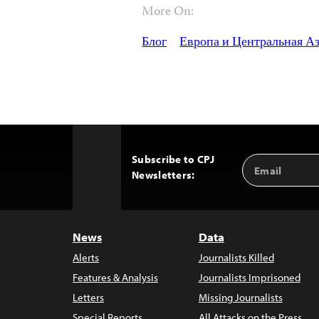
More On:
Блог
Европа и Центральная А
Subscribe to CPJ
Email
Back
Newsletters:
Address
to
Top
News
Data
Alerts
Journalists Killed
Features & Analysis
Journalists Imprisoned
Letters
Missing Journalists
Special Reports
All Attacks on the Press