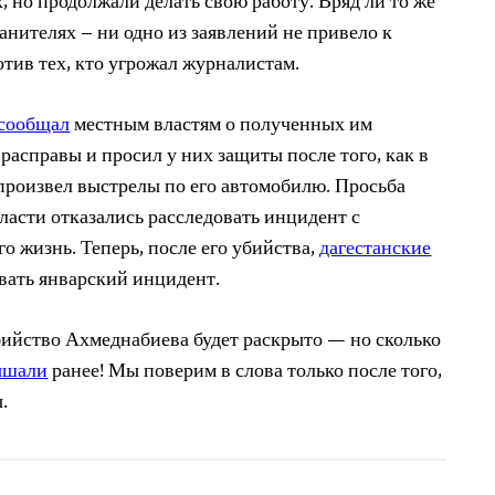
, но продолжали делать свою работу. Вряд ли то же
анителях – ни одно из заявлений не привело к
тив тех, кто угрожал журналистам.
сообщал
местным властям о полученных им
расправы и просил у них защиты после того, как в
произвел выстрелы по его автомобилю. Просьба
ласти отказались расследовать инцидент с
о жизнь. Теперь, после его убийства,
дагестанские
вать январский инцидент.
убийство Ахмеднабиева будет раскрыто — но сколько
ышали
ранее! Мы поверим в слова только после того,
.