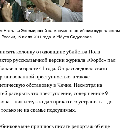
ем Натальи Эстемировой на монумент погибшим журналистам
е России, 15 июля 2011 года. AP/Муса Садуллаев
 писать колонку о годовщине убийства Пола
актор русскоязычной версии журнала «Форбс» пал
оскве в возрасте 41 года. Он расследовал связи
рганизованной преступностью, а также
итическую обстановку в Чечне. Несмотря на
ей раскрыть это преступление, совершенное 9
ва – как и те, кто дал приказ его устранить – до
о только не на скамье подсудимых.
лебникова мне пришлось писать репортаж об еще