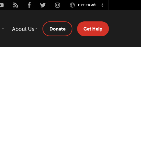
Youtube
Rss
Facebook
Twitter
Instagram
РУССКИЙ
Switch
Language
d
About Us
Donate
Get Help