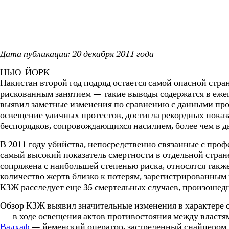
Дата публикации: 20 декабря 2011 года
НЬЮ-ЙОРК
Пакистан второй год подряд остается самой опасной стра
рискованным занятием — такие выводы содержатся в еже
выявил заметные изменения по сравнению с данными прош
освещение уличных протестов, достигла рекордных показ
беспорядков, сопровождающихся насилием, более чем в д
В 2011 году убийства, непосредственно связанные с про
самый высокий показатель смертности в отдельной стран
сопряжена с наибольшей степенью риска, относятся такж
количество жертв близко к потерям, зарегистрированным 
КЗЖ расследует еще 35 смертельных случаев, произошедш
Обзор КЗЖ выявил значительные изменения в характере 
— в ходе освещения актов противостояния между властя
Вадхаф
— йеменский оператор, застреленный снайпером