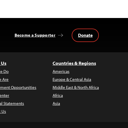
Donate
Become a Supporter
 Us
Countries & Regions
e Do
Americas
 Are
Europe & Central Asia
ment Opportunities
Middle East & North Africa
enter
Africa
al Statements
Asia
t Us