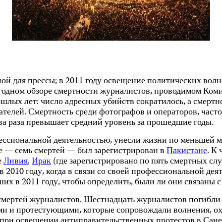
ной для прессы; в 2011 году освещение политических вол
годном обзоре смертности журналистов, проводимом Ком
лых лет: число адресных убийств сократилось, а смертн
ателей. Смертность среди фотографов и операторов, част
ва раза превышает средний уровень за прошедшие годы.
фессиональной деятельностью, унесли жизни по меньшей 
е — семь смертей — был зарегистрирован в
Пакистане
. К
е
Ливия
,
Ирак
(где зарегистрировано по пять смертных сл
в 2010 году, когда в связи со своей профессиональной де
их в 2011 году, чтобы определить, были ли они связаны
смертей журналистов. Шестнадцать журналистов погибли
ми и протестующими, которые сопровождали волнения, о
 при освещении антиправительственных протестов в Сане