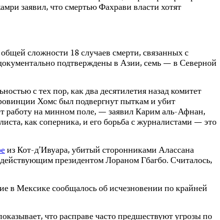
амри заявил, что смертью Фахрави власти хотят
общей сложности 18 случаев смерти, связанных с
 документально подтверждены в Азии, семь — в Северной
ностью с тех пор, как два десятилетия назад комитет
провинции Хомс был подвергнут пыткам и убит
ет работу на минном поле, — заявил Карим аль-Афнан,
иста, как соперника, и его борьба с журналистами — это
ре
из Кот-д’Ивуара, убитый сторонниками Алассана
с действующим президентом Лораном Гбагбо. Считалось,
тие в Мексике сообщалось об исчезновении по крайней
оказывает, что расправе часто предшествуют угрозы по