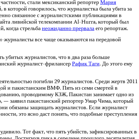
 частности, стали мексиканский репортер
Мария
й, в которой говорилось, что журналистка была убита за
венно связанное с журналистскими публикациями в
-сайта ливийской телекомпании Al-Hurra, который был
й, когда стрельба
неожиданно прервала
его репортаж.
йн-журналисты все чаще оказываются на передовой
 убитых журналистов, что в два раза больше
джанский журналист-фрилансер
Рафик Таги
. До этого ему
деятельностью погибли 29 журналистов. Среди жертв 2011
идой и пакистанским ВМФ. Пять из семи смертей в
едованию, проводимому КЗЖ, Пакистан занимает одно из
о, — заявил пакистанский репортер Умар Чима, который
о они обязаны защищать журналистов. Если журналист
нности, это ясно даст понять, что подобные преступления
удивило. Тот факт, что пять убийств, зафиксированных в
раны. Достигнув пика в середине прошлого десятилетия,