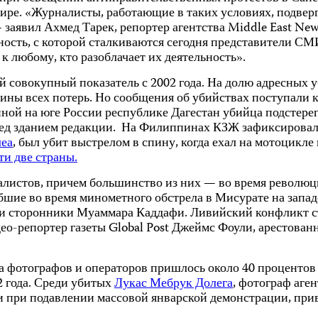
Каире. «Журналисты, работающие в таких условиях, подве
явил Ахмед Тарек, репортер агентства Middle East News,
ность, с которой сталкиваются сегодня представители СМ
к любому, кто разоблачает их деятельность».
 совокупный показатель с 2002 года. На долю адресных у
вины всех потерь. Но сообщения об убийствах поступали 
нной на юге России республике Дагестан убийца подстере
ед зданием редакции. На Филиппинах КЗЖ зафиксировал д
леа
, был убит выстрелом в спину, когда ехал на мотоцикл
ти две страны.
листов, причем большинство из них — во время революц
ибшие во время минометного обстрела в Мисурате на запад
нгази сторонники Муаммара Каддафи. Ливийский конфликт 
о-репортер газеты Global Post Джеймс Фоули, арестованн
а фотографов и операторов пришлось около 40 процентов 
2 года. Среди убитых
Лукас Мебрук Долега
, фотограф аге
 при подавлении массовой январской демонстрации, прив