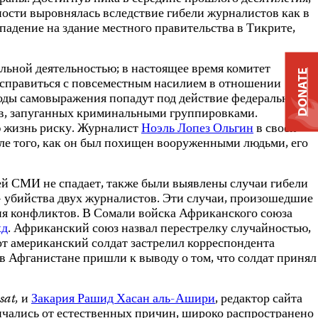
тности выровнялась вследствие гибели журналистов как в
падение на здание местного правительства в Тикрите,
льной деятельностью; в настоящее время комитет
DONATE
 справиться с повсеместным насилием в отношении
боды самовыражения попадут под действие федерального
ов, запуганных криминальными группировками.
ю жизнь риску. Журналист
Ноэль Лопез Ольгин
в своей
сле того, как он был похищен вооруженными людьми, его
ей СМИ не спадает, также были выявлены случаи гибели
 убийства двух журналистов. Эти случаи, произошедшие
ния конфликтов. В Сомали войска Африканского союза
хд
. Африканский союз назвал перестрелку случайностью,
от американский солдат застрелил корреспондента
в Афганистане пришли к выводу о том, что солдат принял
sat,
и
Закария Рашид Хасан аль-Ашири
, редактор сайта
ончались от естественных причин, широко распространено