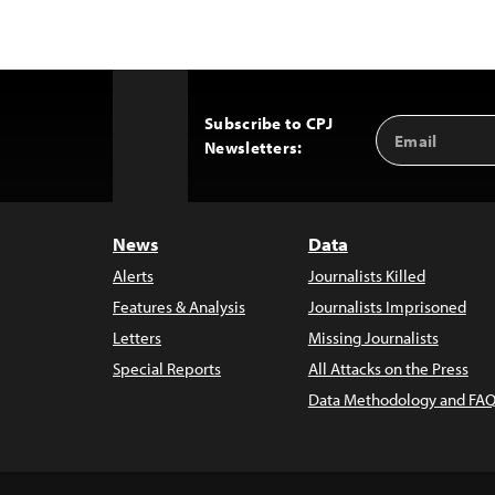
Subscribe to CPJ
Email
Back
Newsletters:
Address
to
Top
News
Data
Alerts
Journalists Killed
Features & Analysis
Journalists Imprisoned
Letters
Missing Journalists
Special Reports
All Attacks on the Press
Data Methodology and FAQ