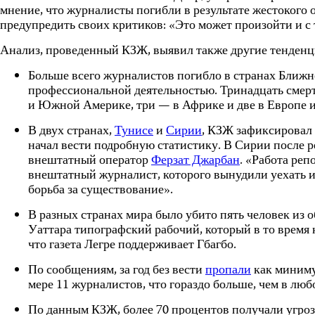
мнение, что журналисты погибли в результате жестокого
предупредить своих критиков: «Это может произойти и с т
Анализ, проведенный КЗЖ, выявил также другие тенденц
Больше всего журналистов погибло в странах Ближн
профессиональной деятельностью. Тринадцать смерт
и Южной Америке, три — в Африке и две в Европе 
В двух странах,
Тунисе
и
Сирии
, КЗЖ зафиксировал 
начал вести подробную статистику. В Сирии после 
внештатный оператор
Ферзат Джарбан
. «Работа ре
внештатный журналист, которого вынудили уехать из
борьба за существование».
В разных странах мира было убито пять человек и
Уаттара типографский рабочий, который в то время
что газета Легре поддерживает Гбагбо.
По сообщениям, за год без вести
пропали
как миниму
мере 11 журналистов, что гораздо больше, чем в любо
По данным КЗЖ, более 70 процентов получали угроз