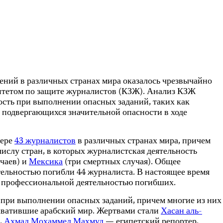
нений в различных странах мира оказалось чрезвычайно
итетом по защите журналистов (КЗЖ). Анализ КЗЖ
ость при выполнении опасных заданий, таких как
о подвергающихся значительной опасности в ходе
мере
43 журналистов
в различных странах мира, причем
 числу стран, в которых журналистская деятельность
учаев) и
Мексика
(три смертных случая). Общее
ятельностью погибли 44 журналиста. В настоящее время
 с профессиональной деятельностью погибших.
 при выполнении опасных заданий, причем многие из них
хватившие арабский мир. Жертвами стали
Хасан аль-
,
Ахмад Мохаммед Махмуд
— египетский репортер,