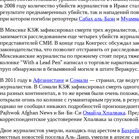
в 2008 году количество убийств журналистов в Ираке ста
результате преднамеренных убийств, так и нападений по
при котором погибли репортеры
Сабах аль-Бази
и
Муамма
В Мексике КЗЖ зафиксировал смерти трех журналистов, 
занимается расследованием еще четырех убийств журнал
представителей СМИ. В конце года Конгресс обсуждал за
законодательства, что позволит отстранить от расслед
Мексиканские журналисты по прежнему стоят перед тяже
колонке “With a Lead Pen” написал о торговле наркотика
труп обнаружили в безымянной могиле в штате Веракрус.
В 2011 году в
Афганистане
и
Сомали
— странах, где веду
журналистов. В Сомали КЗЖ зафиксировал смерть одного
на разных континентах, в то же время были очень похож
открыли огонь по колонне с гуманитарным грузом, в резу
однако не сообщил никаких подробностей произошедшего.
Pajhwok Afghan News и Би-Би-Си
Омайда Хпалвака
. Пре
корреспондентское удостоверение Хпалвака за спусковой
Двое журналистов умерли, находясь под арестом в
Бахрей
местных новостей поселка Аль-Даир, умерли в апреле с и