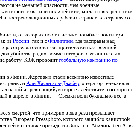
ргаются не меньшей опасности, чем военные
 которого схватили полицейские, когда он вел репортаж
И в постреволюционных арабских странах, это травля со
бийств, от которых по статистике погибает почти три
как из
России,
так и с
Филиппин
, где расправы над
г и расстрелял основателя критически настроенной
ва убийства радио-комментаторов, связанные с их
е на работу. КЗЖ проводит
глобальную кампанию по
ии в Ливии. Жертвами стали всемирно известные
е страны, и
Али Хасан аль-Джабер
, оператор телеканала
стал одной из революций, которые «действительно хорошо
ый в апреле в Ливии. — Съемки вели буквально все, а
всех смертей, что примерно в два раза превышает
нтства European Pressphoto, которого зашибло канистрой
едшей к отставке президента Зина эль-Абидина бен Али.