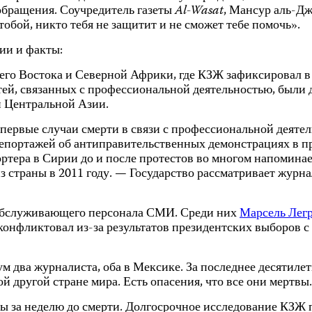
 обращения. Соучредитель газеты
Al-Wasat
, Мансур аль-Дж
обой, никто тебя не защитит и не сможет тебе помочь».
ии и факты:
его Востока и Северной Африки, где КЗЖ зафиксировал в 
ей, связанных с профессиональной деятельностью, были
и Центральной Азии.
первые случаи смерти в связи с профессиональной деятель
репортажей об антиправительственных демонстрациях в 
портера в Сирии до и после протестов во многом напомина
 страны в 2011 году. — Государство рассматривает журнал
з обслуживающего персонала СМИ. Среди них
Марсель Лег
 конфликтовал из-за результатов президентских выборов 
м два журналиста, оба в Мексике. За последнее десятиле
й другой стране мира. Есть опасения, что все они мертвы.
ы за неделю до смерти. Долгосрочное исследование КЗЖ п