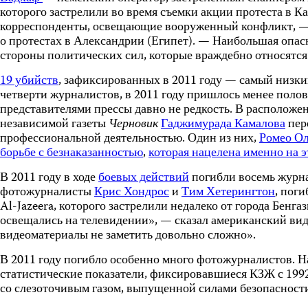
которого застрелили во время съемки акции протеста в 
корреспонденты, освещающие вооруженный конфликт, — за
о протестах в Александрии (Египет). — Наибольшая опас
стороны политических сил, которые враждебно относятся 
19 убийств
, зафиксированных в 2011 году — самый низкий
четверти журналистов, в 2011 году пришлось менее поло
представителями прессы давно не редкость. В расположе
независимой газеты
Черновик
Гаджимурада Камалова
пер
профессиональной деятельностью. Один из них,
Ромео О
борьбе с безнаказанностью
,
которая нацелена именно на э
В 2011 году в ходе
боевых действий
погибли восемь журна
фотожурналисты
Крис Хондрос
и
Тим Хетерингтон
, пог
Al-Jazeera, которого застрелили недалеко от города Бе
освещались на телевидении», — сказал американский виде
видеоматериалы не заметить довольно сложно».
В 2011 году погибло особенно много фотожурналистов. Н
статистические показатели, фиксировавшиеся КЗЖ с 199
со слезоточивым газом, выпущенной силами безопасности