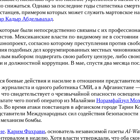
ло снижаться. Однако за последние годы статистика смер
встанцев, примером которых может служить мартовское на
р Кадыр Абдельвахад
.
которые были непосредственно связаны с их профессиона
истов. Мексиканские власти по-видимому не в состоянии
конопроект, согласно которому преступления против сво
ования подобных дел коррумпированных местных чиновник
лым выбором: подвергать свою работу цензуре, либо сво
ми и должностной коррупции. В мае, спустя два месяца по
тся боевые действия и насилие в отношении представител
 журналиста и одного работника СМИ, а в Афганистане —
и, что свидетельствует о чрезвычайной опасности освеще
льтате чего погиб оператор из Малайзии
Норамфайзул Мо
 Во время атаки повстанцев в афганском городе Тарин К
дставители Международных сил содействия безопасности 
 механизм бомбы.
не
.
Карим Фахрави
, основатель независимой газеты
Al-Wa
нтервалом в неделю. Хотя власти утверждали, что оба ск