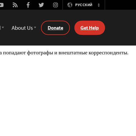
Youtube
Rss
Facebook
Twitter
Instagram
РУССКИЙ
Switch
Language
d
About Us
Donate
Get Help
ка попадают фотографы и внештатные корреспонденты.