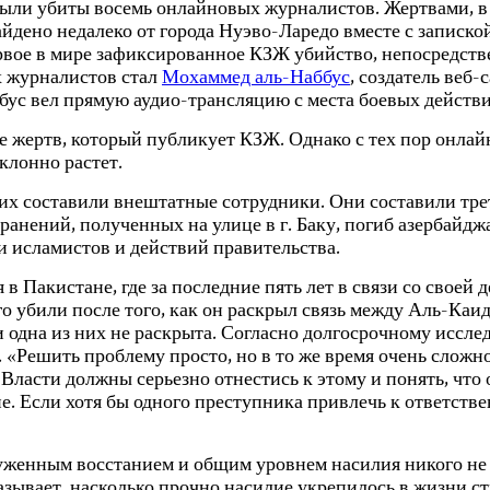
были убиты восемь онлайновых журналистов. Жертвами, в
айдено недалеко от города Нуэво-Ларедо вместе с записко
ервое в мире зафиксированное КЗЖ убийство, непосредст
х журналистов стал
Мохаммед аль-Наббус
, создатель веб
бус вел прямую аудио-трансляцию с места боевых действи
ке жертв, который публикует КЗЖ. Однако с тех пор онла
клонно растет.
 составили внештатные сотрудники. Они составили треть
 ранений, полученных на улице в г. Баку, погиб азербай
и исламистов и действий правительства.
Пакистане, где за последние пять лет в связи со своей 
ого убили после того, как он раскрыл связь между Аль-Ка
 одна из них не раскрыта. Согласно долгосрочному иссл
 «Решить проблему просто, но в то же время очень сложн
 Власти должны серьезно отнестись к этому и понять, чт
е. Если хотя бы одного преступника привлечь к ответстве
руженным восстанием и общим уровнем насилия никого не 
зывает, насколько прочно насилие укрепилось в жизни ст