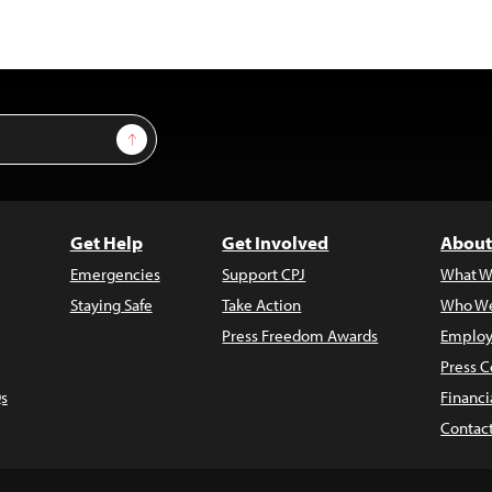
Sign Up
Get Help
Get Involved
About
Emergencies
Support CPJ
What W
Staying Safe
Take Action
Who We
Press Freedom Awards
Employ
Press C
s
Financi
Contac