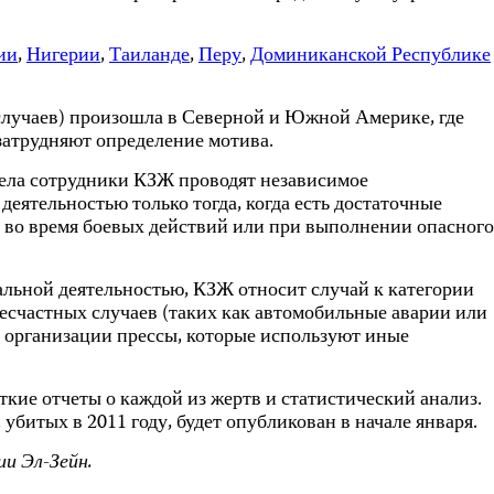
ии
,
Нигерии
,
Таиланде
,
Перу
,
Доминиканской Республике
 случаев) произошла в Северной и Южной Америке, где
затрудняют определение мотива.
дела сотрудники КЗЖ проводят независимое
деятельностью только тогда, когда есть достаточные
, во время боевых действий или при выполнении опасного
альной деятельностью, КЗЖ относит случай к категории
есчастных случаев (таких как автомобильные аварии или
е организации прессы, которые используют иные
аткие отчеты о каждой из жертв и статистический анализ.
убитых в 2011 году, будет опубликован в начале января.
и Эл-Зейн.