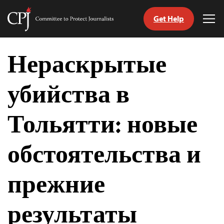
Get Help
Committee
Tog
to
Me
Skip
Protect
to
Нераскрытые
Journalists
content
убийства в
tch
nguage
Тольятти: новые
обстоятельства и
прежние
результаты