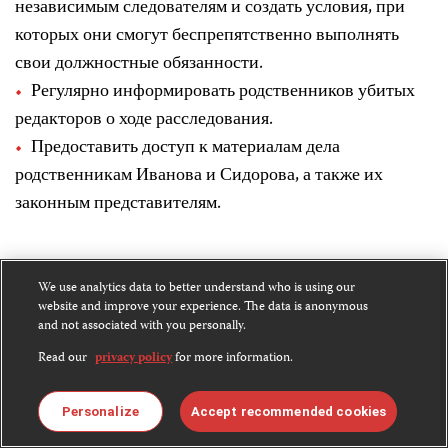
независимым следователям и создать условия, при
которых они смогут беспрепятственно выполнять
свои должностные обязанности.
Регулярно информировать родственников убитых
редакторов о ходе расследования.
Предоставить доступ к материалам дела
родственникам Иванова и Сидорова, а также их
законным представителям.
We use analytics data to better understand who is using our
Share
Bluesky
Facebook
LinkedIn
X
WhatsApp
Email
website and improve your experience. The data is anonymous
this:
and not associated with you personally.
Read our
privacy policy
for more information.
Print
Personalize
Accept recommended cookies