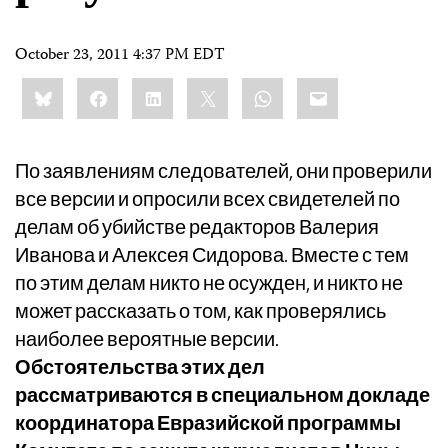
October 23, 2011 4:37 PM EDT
Share
Bluesky
Facebook
LinkedIn
X
WhatsApp
Email
this:
По заявлениям следователей, они проверили
все версии и опросили всех свидетелей по
делам об убийстве редакторов Валерия
Иванова и Алексея Сидорова. Вместе с тем
по этим делам никто не осужден, и никто не
может рассказать о том, как проверялись
наиболее вероятные версии.
Обстоятельства этих дел
рассматриваются в специальном докладе
координатора Евразийской программы