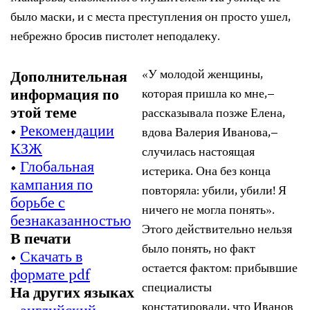
было маски, и с места преступления он просто ушел,
небрежно бросив пистолет неподалеку.
«У молодой женщины,
Дополнительная
информация по
которая пришла ко мне,–
этой теме
рассказывала позже Елена,
•
Рекомендации
вдова Валерия Иванова,–
КЗЖ
случилась настоящая
•
Глобальная
истерика. Она без конца
кампания по
повторяла: убили, убили! Я
борьбе с
ничего не могла понять».
безнаказанностью
Этого действительно нельзя
В печати
было понять, но факт
•
Скачать в
остается фактом: прибывшие
формате pdf
специалисты
На других языках
констатировали, что Иванов