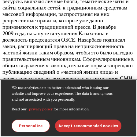
ресурсы, включая личные блоги, тематические чаты и
сайты социальных сетей, к традиционным средствам
массовой информации, распространяя на них
репрессивные правила, которые уже давно
применяются к традиционной прессе. В декабре
2009 года, накануне вступления Казахстана в
должность председателя ОБСЕ, Назарбаев подписал
закон, расширяющий права на неприкосновенность
частной жизни таким образом, чтобы это было выгодно
правительственным чиновникам. Сформулированные в
общих выражениях законодательные нормы запрещают
публикацию сведений о «частной жизни лица» и
вводят наказание, включающее закрытие органов СМИ
и лишение журналистов свободы на срок до пяти лет.
We use analytics data to better understand who is using our
website and improve your experience. The data is anonymous
Комитет по защите журналистов в течение недели
and not associated with you personally.
проводил расследование в Алматы и установил, что
нападения на прессу не прекратились и в текущем году,
Read our
privacy policy
for more information.
когда Казахстан председательствует в ОБСЕ.
Председательству Казахстана уже больше полугода, а
Personalize
Accept recommended cookies
казахстанские власти продолжают держать в тюрьме по
меньшей мере одного журналиста и одного известного