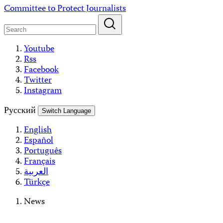
Skip
Committee to Protect Journalists
to
content
Youtube
Rss
Facebook
Twitter
Instagram
Русский
Switch Language
English
Español
Português
Français
العربية
Türkçe
News