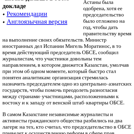
Астаны была
докладе
одобрена, хотя ее
•
Рекомендации
председательство
•
Англоязычная версия
было отложено на
год, чтобы дать
правительству время
на выполнение своих обязательств. Министр
иностранных дел Испании Мигель Моратинос, в то
время действующий председатель ОБСЕ, сообщил
журналистам, что участники довольны тем
направлением, в котором движется Казахстан, умолчав
при этом об одном моменте, который быстро стал
понятен аналитикам: организация стремилась
назначить председателем одно из центрально-азиатских
государств, чтобы помочь преодолеть разногласия
между странами-участницами, расположенными к
востоку и к западу от венской штаб-квартиры ОБСЕ.
В самом Казахстане независимые журналисты и
активисты гражданского общества разбились на два
лагеря: на тех, кто считал, что председательство в ОБСЕ
приведет к осуществлению реформ в сфере прав