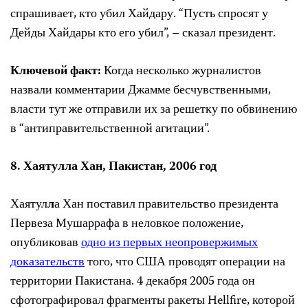
спрашивает, кто убил
Хайдар
у. “Пусть спросят
у
Дейд
ы
Хайдар
ы кто его убил”, – сказал президент.
Ключевой факт:
Когда несколько журналистов
назвали комментарии Джамме бесчувственными,
власти тут же отправили их за решетку по обвинению
в “антиправительственной агитации”.
8.
Хаятулла Хан, Пакистан, 2006
год
Хаятул
л
а Хан
поставил правительство президента
Первеза Мушаррафа в неловкое положение,
опубликовав
одно из первых неопровержимых
доказательств
того, что США проводят операции на
территории Пакистана. 4 декабря 2005 года он
сфотографировал фрагменты ракеты Hellfire, которой