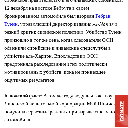
сирийское правительство и его ливанских союзников.
12 декабря на востоке Бейрута в своем
бронированном автомобиле был взорван
Гебран
Туэни
, управляющий директор издания
Al-Nahar
и
резкий критик сирийской политики. Убийство Туэни
произошло в тот
же день, когда следователи ООН
обвинили сирийские и ливанские спецслужбы в
убийстве аль-Харири. Впоследствии ООН
предприняла расследование этих политически
мотивированных убийств, пока не принесшее
ощутимых результатов.
Ключевой факт:
В том же году ведущая ток-шоу
Ливанской вещательной корпорации Мэй Шидиак
DONATE
получила серьезные ранения при взрыве еще одного
автомобиля.