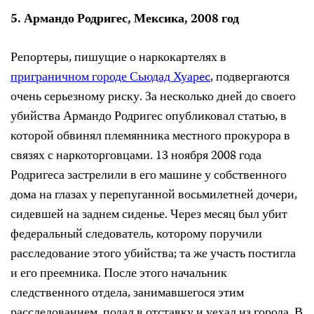
5. Армандо Родригес, Мексика, 2008
год
Репортеры, пишущие
о наркокартелях в
приграничном городе Сьюдад Хуар
ec
, подвергаются
очень серьезному риску. За несколько дней до своего
убийства Армандо
Родригес опубликовал статью, в
которой обвинял племянника местного прокурора в
связях с наркоторговцами. 13 ноября 2008 года
Родригеса застрелили в его машине у собственного
дома на глазах у перепуганной восьмилетней дочери,
сидевшей на заднем сиденье. Через месяц был убит
федеральный следователь, которому поручили
расследование этого убийства; та же участь постигла
и его преемника. После этого начальник
следственного отдела, занимавшегося этим
расследованием, подал в отставку и уехал из города. В