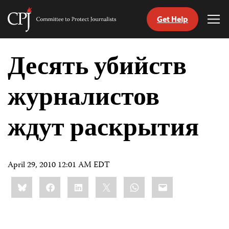
Get Help
Committee
Tog
to
Me
Skip
Protect
to
Десять убийств
Journalists
content
журналистов
tch
nguage
ждут раскрытия
April 29, 2010 12:01 AM EDT
Share
Bluesky
Facebook
LinkedIn
X
WhatsApp
Email
this: