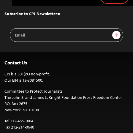
to
Top
Subscribe to CPJ Newsletters:
Email
Sign Up
Address
Contact Us
CPJ is a 501(c)3 non-profit.
Our EIN is 13-3081500.
Committee to Protect Journalists
The John S. and James L. Knight Foundation Press Freedom Center
P.O. Box 2675
New York, NY 10108
Tel 212-465-1004
Fax 212-214-0640