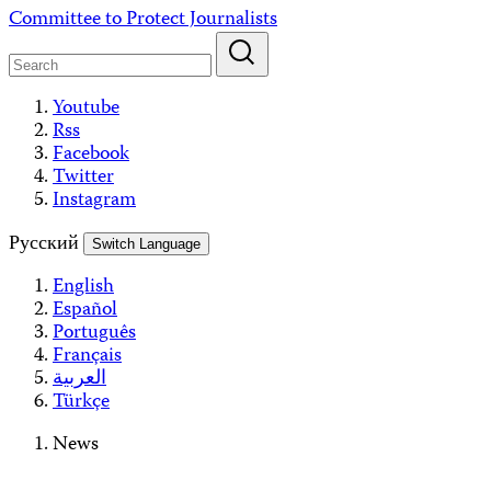
Skip
Committee to Protect Journalists
to
content
Youtube
Rss
Facebook
Twitter
Instagram
Русский
Switch Language
English
Español
Português
Français
العربية
Türkçe
News