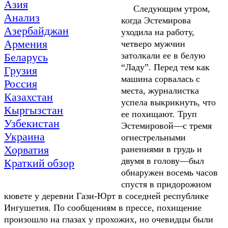
Азия
Следующим утром,
Анализ
когда Эстемирова
Азербайджан
уходила на работу,
Армения
четверо мужчин
Беларусь
затолкали ее в белую
“Ладу”. Перед тем как
Грузия
машина сорвалась с
Россия
места, журналистка
Казахстан
успела выкрикнуть, что
Кыргызстан
ее похищают. Труп
Узбекистан
Эстемировой—с тремя
Украина
огнестрельными
Хорватия
ранениями в грудь и
Краткий обзор
двумя в голову—был
обнаружен восемь часов
спустя в придорожном
кювете у деревни Гази-Юрт в соседней республике
Ингушетия. По сообщениям в прессе, похищение
произошло на глазах у прохожих, но очевидцы были