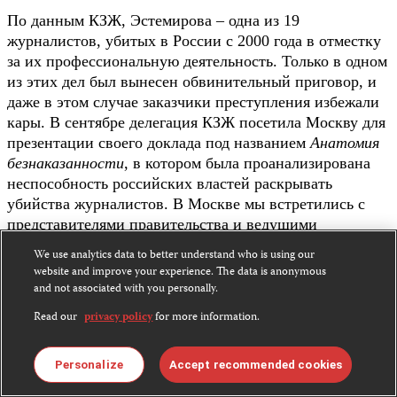
По данным КЗЖ, Эстемирова – одна из 19
журналистов, убитых в России с 2000 года в отместку
за их профессиональную деятельность. Только в одном
из этих дел был вынесен обвинительный приговор, и
даже в этом случае заказчики преступления избежали
кары. В сентябре делегация КЗЖ посетила Москву для
презентации своего доклада под названием
Анатомия
безнаказанности
, в котором была проанализирована
неспособность российских властей раскрывать
убийства журналистов. В Москве мы встретились с
представителями правительства и ведущими
следователями, чтобы обсудить выявленные нами
We use analytics data to better understand who is using our
факты и заручиться обещанием властей провести
website and improve your experience. The data is anonymous
тщательные и независимые расследования.
and not associated with you personally.
Read our
privacy policy
for more information.
Несмотря на то, что о наших встречах не сообщали
в последних новостях, мы уехали из России с
чувством, что по крайней мере некоторые
Personalize
Accept recommended cookies
официальные лица осознали необходимость покончить