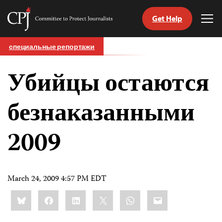
Get Help
Committee
Tog
to
Me
Skip
Protect
специальные репортажи
to
Journalists
content
Убийцы остаются
tch
nguage
безнаказанными
2009
March 24, 2009 4:57 PM EDT
Share
Bluesky
Facebook
LinkedIn
X
WhatsApp
Email
this: