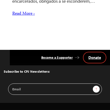
encarcerados, obrigados a se esconderem,…
Read More ›
Donate
Become a Supporter
Back
to
Top
Subscribe to CPJ Newsletters:
Email
Sign Up
Address