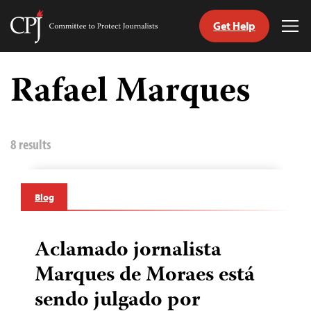
Get Help
Committee
Tog
to
Me
Skip
Protect
to
Rafael Marques
Journalists
content
itch
anguage
8 results
Blog
Aclamado jornalista
Marques de Moraes está
sendo julgado por