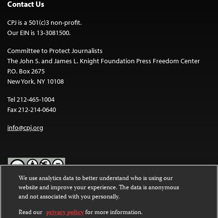
Contact Us
CPJ is a 501(c)3 non-profit.
Our EIN is 13-3081500.
Committee to Protect Journalists
The John S. and James L. Knight Foundation Press Freedom Center
P.O. Box 2675
New York, NY 10108
Tel 212-465-1004
Fax 212-214-0640
info@cpj.org
We use analytics data to better understand who is using our
website and improve your experience. The data is anonymous
Except where noted, text on this website is licensed under a
Creative
and not associated with you personally.
Commons Attribution-NonCommercial-NoDerivatives 4.0
International License
.
Read our
privacy policy
for more information.