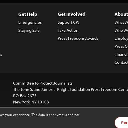
Get Help
Get Involved
About
Emergencies
Support CPJ
What W
Staying Safe
Take Action
Who We
Press Freedom Awards
Employ
Press C
s
Financi
Contac
Committee to Protect Journalists
The John S. and James L. Knight Foundation Press Freedom Cent
P.O. Box 2675
New York, NY 10108
rove your experience. The data is anonymous and not
website is licensed under a
Creative Commons
Images and other
Per