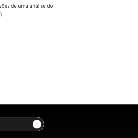
usões de uma análise do
J).…
Sign Up