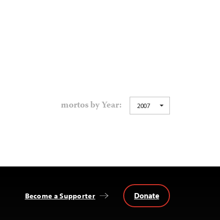
mortos by Year:
2007
Donate
Become a Supporter