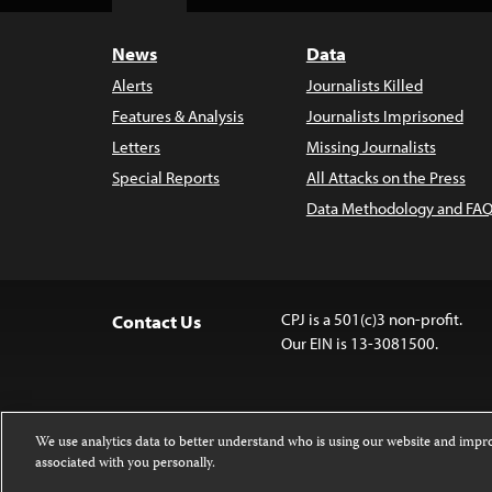
Top
News
Data
Alerts
Journalists Killed
Features & Analysis
Journalists Imprisoned
Letters
Missing Journalists
Special Reports
All Attacks on the Press
Data Methodology and FAQ
CPJ is a 501(c)3 non-profit.
Contact Us
Our EIN is 13-3081500.
We use analytics data to better understand who is using our website and imp
associated with you personally.
Except where noted, text on this 