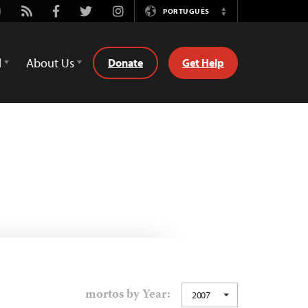
utube
Rss
Facebook
Twitter
Instagram
PORTUGUÊS
Switch
Language
d
About Us
Donate
Get Help
mortos by Year:
2007