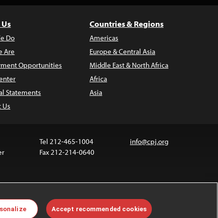
 Us
Countries & Regions
e Do
Americas
 Are
Europe & Central Asia
ment Opportunities
Middle East & North Africa
enter
Africa
al Statements
Asia
t Us
Tel 212-465-1004
info@cpj.org
er
Fax 212-214-0640
 media are not covered by the Creative Commons
sonalize
Accept recommended cookies