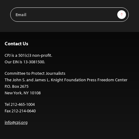
Email
Sign Up
Address
Contact Us
CPJ is a 501(c)3 non-profit.
Our EIN is 13-3081500.
Committee to Protect Journalists
The John S. and James L. Knight Foundation Press Freedom Center
P.O. Box 2675
New York, NY 10108
Tel 212-465-1004
Fax 212-214-0640
info@cpj.org