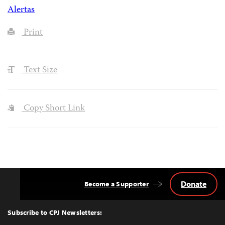
Alertas
Print
Text Size
Copy Short Link
Donate
Become a Supporter
Back
to
Top
Subscribe to CPJ Newsletters: