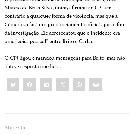
Márcio de Brito Silva Júnior, afirmou ao CPJ ser
contrário a qualquer forma de violência, mas que a
Câmara só fará um pronunciamento oficial após o fim
da investigação. Ele acrescentou que o incidente era
uma “coisa pessoal” entre Brito e Carlão.
O CPJ ligou e mandou mensagens para Brito, mas não
obteve resposta imediata.
Share
Bluesky
Facebook
LinkedIn
X
WhatsApp
Email
this:
More On: