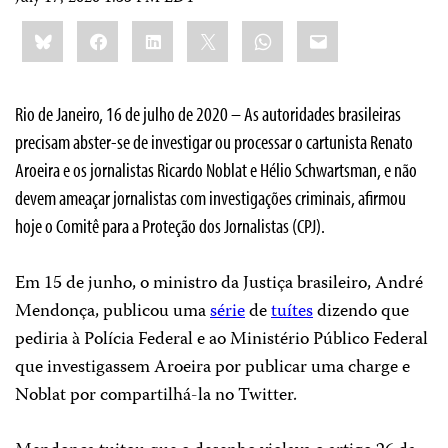
Share
Bluesky
Facebook
LinkedIn
X
WhatsApp
Email
this:
Rio de Janeiro, 16 de julho de 2020 – As autoridades brasileiras
precisam abster-se de investigar ou processar o cartunista Renato
Aroeira e os jornalistas Ricardo Noblat e Hélio Schwartsman, e não
devem ameaçar jornalistas com investigações criminais, afirmou
hoje o Comitê para a Proteção dos Jornalistas (CPJ).
Em 15 de junho, o ministro da Justiça brasileiro, André
Mendonça, publicou uma
série
de
tuítes
dizendo que
pediria à Polícia Federal e ao Ministério Público Federal
que investigassem Aroeira por publicar uma charge e
Noblat por compartilhá-la no Twitter.