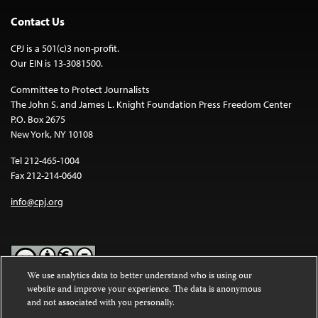
Contact Us
CPJ is a 501(c)3 non-profit.
Our EIN is 13-3081500.
Committee to Protect Journalists
The John S. and James L. Knight Foundation Press Freedom Center
P.O. Box 2675
New York, NY 10108
Tel 212-465-1004
Fax 212-214-0640
info@cpj.org
We use analytics data to better understand who is using our
website and improve your experience. The data is anonymous
Except where noted, text on this website is licensed under a
Creative
and not associated with you personally.
Commons Attribution-NonCommercial-NoDerivatives 4.0