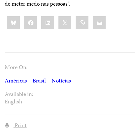
de meter medo nas pessoas”.
Share
Bluesky
Facebook
LinkedIn
X
WhatsApp
Email
this:
More On:
Américas
Brasil
Notícias
Available in:
English
Print