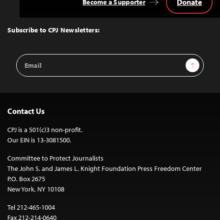
Donate
Become a Supporter
Back
to
Top
Subscribe to CPJ Newsletters:
Email
Sign Up
Address
Contact Us
CPJ is a 501(c)3 non-profit.
Our EIN is 13-3081500.
Committee to Protect Journalists
The John S. and James L. Knight Foundation Press Freedom Center
P.O. Box 2675
New York, NY 10108
Tel 212-465-1004
Fax 212-214-0640