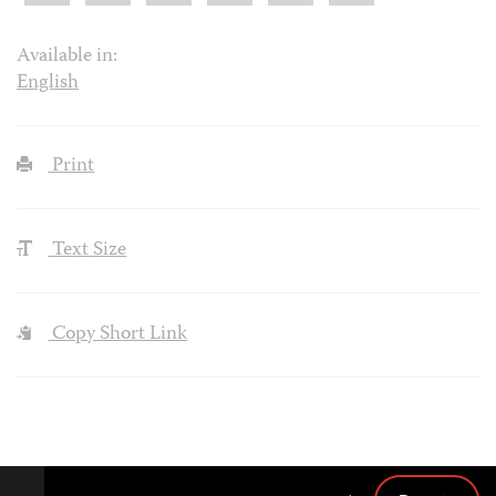
Available in:
English
Print
Text Size
Copy Short Link