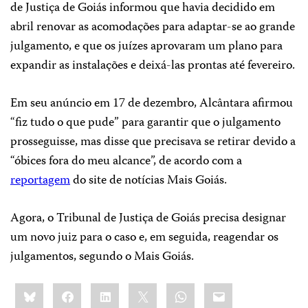
de Justiça de Goiás informou que havia decidido em
abril renovar as acomodações para adaptar-se ao grande
julgamento, e que os juízes aprovaram um plano para
expandir as instalações e deixá-las prontas até fevereiro.
Em seu anúncio em 17 de dezembro, Alcântara afirmou
“fiz tudo o que pude” para garantir que o julgamento
prosseguisse, mas disse que precisava se retirar devido a
“óbices fora do meu alcance”, de acordo com a
reportagem
do site de notícias Mais Goiás.
Agora, o Tribunal de Justiça de Goiás precisa designar
um novo juiz para o caso e, em seguida, reagendar os
julgamentos, segundo o Mais Goiás.
Share
Bluesky
Facebook
LinkedIn
X
WhatsApp
Email
this: