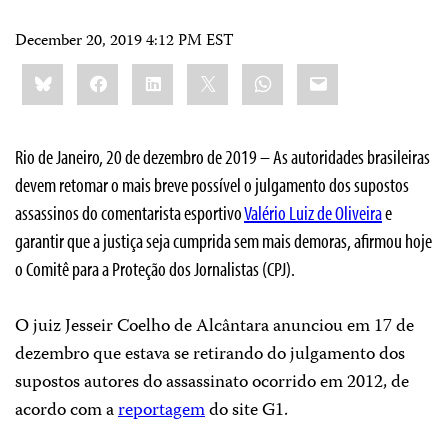
December 20, 2019 4:12 PM EST
Share
Bluesky
Facebook
LinkedIn
X
WhatsApp
Email
this:
Rio de Janeiro, 20 de dezembro de 2019 – As autoridades brasileiras
devem retomar o mais breve possível o julgamento dos supostos
assassinos do comentarista esportivo
Valério Luiz de Oliveira
e
garantir que a justiça seja cumprida sem mais demoras, afirmou hoje
o Comitê para a Proteção dos Jornalistas (CPJ).
O juiz Jesseir Coelho de Alcântara anunciou em 17 de
dezembro que estava se retirando do julgamento dos
supostos autores do assassinato ocorrido em 2012, de
acordo com a
reportagem
do site G1.