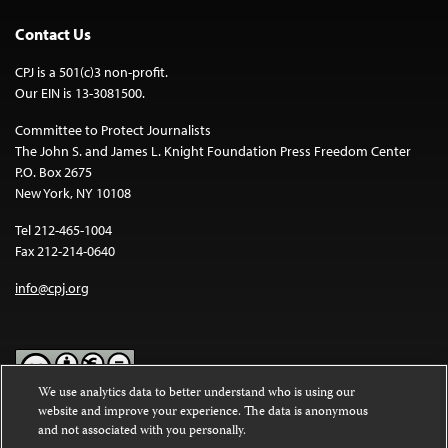
Contact Us
CPJ is a 501(c)3 non-profit.
Our EIN is 13-3081500.
Committee to Protect Journalists
The John S. and James L. Knight Foundation Press Freedom Center
P.O. Box 2675
New York, NY 10108
Tel 212-465-1004
Fax 212-214-0640
info@cpj.org
We use analytics data to better understand who is using our
website and improve your experience. The data is anonymous
Except where noted, text on this website is licensed under a
Creative
and not associated with you personally.
Commons Attribution-NonCommercial-NoDerivatives 4.0