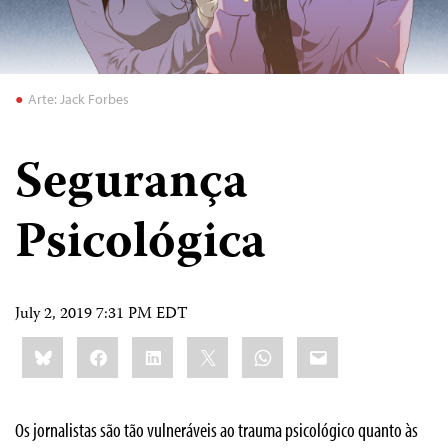
Arte: Jack Forbes
Segurança
Psicológica
July 2, 2019 7:31 PM EDT
Share
Bluesky
Facebook
LinkedIn
X
WhatsApp
Email
this:
Os jornalistas são tão vulneráveis ​​ao trauma psicológico quanto às