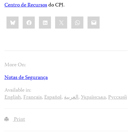
Centro de Recursos
do CPJ.
Share
Bluesky
Facebook
LinkedIn
X
WhatsApp
Email
this:
More On:
Notas de Segurança
Available in:
English
,
Français
,
Español
,
العربية
,
Українська
,
Русский
Print