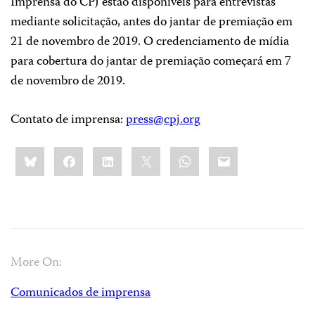
Imprensa do CPJ estão disponíveis para entrevistas
mediante solicitação, antes do jantar de premiação em
21 de novembro de 2019. O credenciamento de mídia
para cobertura do jantar de premiação começará em 7
de novembro de 2019.
Contato de imprensa:
press@cpj.org
Share
Bluesky
Facebook
LinkedIn
X
WhatsApp
Email
this:
More On:
Comunicados de imprensa