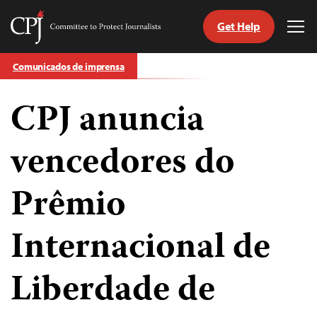
Get Help
Committee
Tog
to
Me
Skip
Protect
Comunicados de imprensa
to
Journalists
content
CPJ anuncia
itch
anguage
vencedores do
Prêmio
Internacional de
Liberdade de