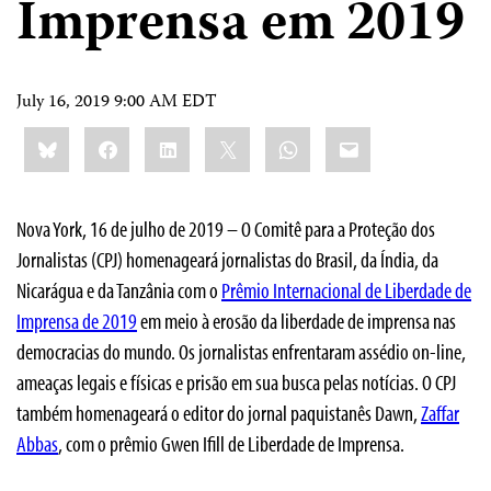
Imprensa em 2019
July 16, 2019 9:00 AM EDT
Share
Bluesky
Facebook
LinkedIn
X
WhatsApp
Email
this:
Nova York, 16 de julho de 2019 – O Comitê para a Proteção dos
Jornalistas (CPJ) homenageará jornalistas do Brasil, da Índia, da
Nicarágua e da Tanzânia com o
Prêmio Internacional de Liberdade de
Imprensa de 2019
em meio à erosão da liberdade de imprensa nas
democracias do mundo. Os jornalistas enfrentaram assédio on-line,
ameaças legais e físicas e prisão em sua busca pelas notícias. O CPJ
também homenageará o editor do jornal paquistanês
Dawn
,
Zaffar
Abbas
, com o prêmio Gwen Ifill de Liberdade de Imprensa.