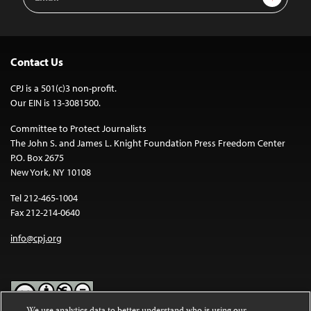
Address
Contact Us
CPJ is a 501(c)3 non-profit.
Our EIN is 13-3081500.
Committee to Protect Journalists
The John S. and James L. Knight Foundation Press Freedom Center
P.O. Box 2675
New York, NY 10108
Tel 212-465-1004
Fax 212-214-0640
info@cpj.org