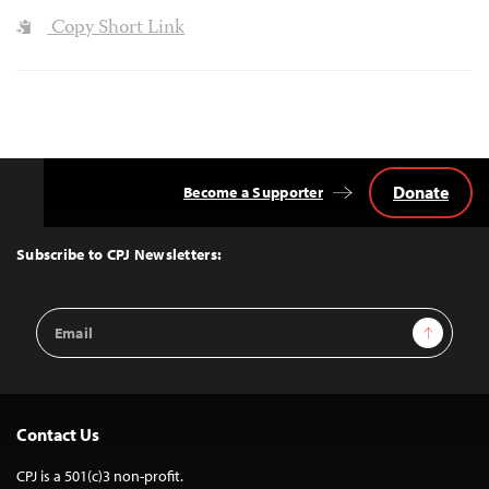
Copy Short Link
Donate
Become a Supporter
Back
to
Top
Subscribe to CPJ Newsletters:
Email
Sign Up
Address
Contact Us
CPJ is a 501(c)3 non-profit.