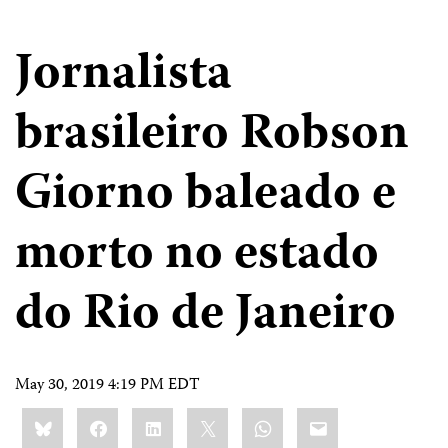
Jornalista
brasileiro Robson
Giorno baleado e
morto no estado
do Rio de Janeiro
May 30, 2019 4:19 PM EDT
Share
Bluesky
Facebook
LinkedIn
X
WhatsApp
Email
this: