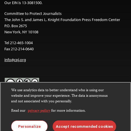
Our EIN is 13-3081500.
Committee to Protect Journalists
The John S. and James L. Knight Foundation Press Freedom Center
P.O. Box 2675
New York, NY 10108
Tel 212-465-1004
Fax 212-214-0640
info@cpj.org
We use analytics data to better understand who is using our
website and improve your experience. The data is anonymous
Except where noted, text on this website is licensed under a
Creative
and not associated with you personally.
Commons Attribution-NonCommercial-NoDerivatives 4.0
International License
.
Read our
privacy policy
for more information.
Images and other media are not covered by the Creative Commons
license. For more information about permissions, see our
FAQs
.
Personalize
Accept recommended cookies