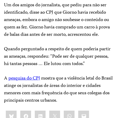
Um dos amigos do jornalista, que pediu para não ser
identificado, disse ao CPJ que Giorno havia recebido
ameaças, embora o amigo não soubesse o conteúdo ou
quem as fez. Giorno havia comprado um carro à prova
de balas dias antes de ser morto, acrescentou ele.
Quando perguntado a respeito de quem poderia partir
as ameaças, respondeu: “Pode ser de qualquer pessoa,
há tantas pessoas … Ele lutou com todos.”
A
pesquisa do CPJ
mostra que a violência letal do Brasil
atinge os jornalistas de áreas do interior e cidades
menores com mais frequência do que seus colegas dos
principais centros urbanos.
Share
Bluesky
Facebook
LinkedIn
X
WhatsApp
Email
this: