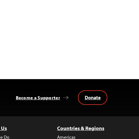
Donate
Become a Supporter
 Us
Countries & Regions
e Do
Americas