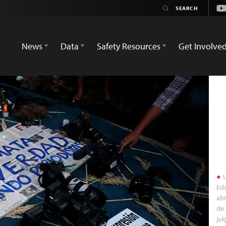
Yo
News
Data
Safety Resources
Get Involve
U
Ed
ab
de
jul