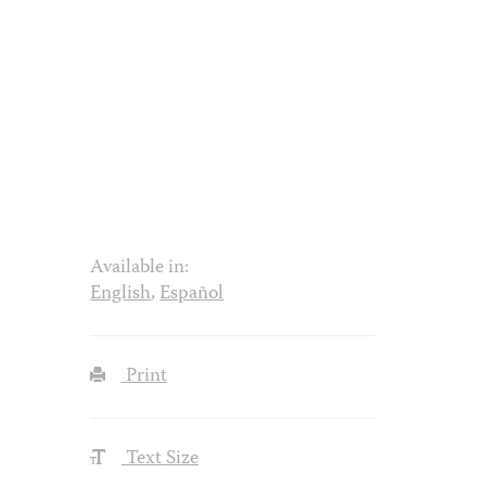
Available in:
English
,
Español
Print
Text Size