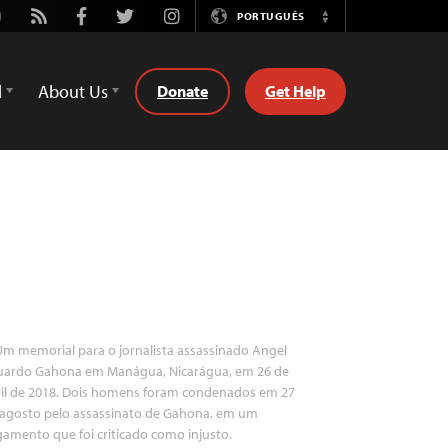
utube
Rss
Facebook
Twitter
Instagram
PORTUGUÊS
Switch
Language
d
About Us
Donate
Get Help
m memorial para o jornalista assassinado Angel
uardo Gahona em Manágua, Nicarágua, em 26 de
ril de 2018. Dois homens foram condenados em 27
 agosto pelo assassinato de Gahona, em um
gamento que foi criticado como injusto.