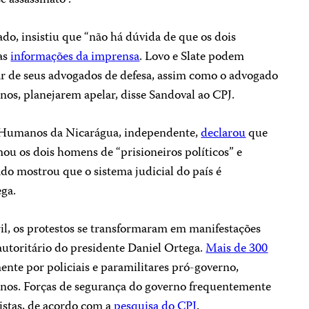
o, insistiu que “não há dúvida de que os dois
 as
informações da imprensa
. Lovo e Slate podem
sar de seus advogados de defesa, assim como o advogado
nos, planejarem apelar, disse Sandoval ao CPJ.
s Humanos da Nicarágua, independente,
declarou
que
ou os dois homens de “prisioneiros políticos” e
do mostrou que o sistema judicial do país é
ga.
l, os protestos se transformaram em manifestações
autoritário do presidente Daniel Ortega.
Mais de 300
ente por policiais e paramilitares pró-governo,
nos. Forças de segurança do governo frequentemente
istas, de acordo com a
pesquisa do CPJ
.