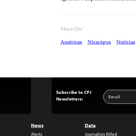
More On:
Américas
Nicarágua
Notícias
Subscribe to CPJ
Email
Back
Newsletters:
Address
to
Top
News
Data
Alerts
Journalists Killed