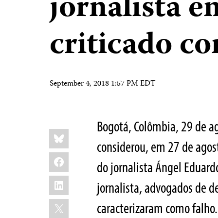
jornalista 
criticado c
September 4, 2018 1:57 PM EDT
Bogotá, Colômbia, 29 de a
Share
Bluesky
this:
considerou, em 27 de agos
Facebook
do jornalista Ángel Eduar
LinkedIn
jornalista, advogados de d
X
caracterizaram como falho.