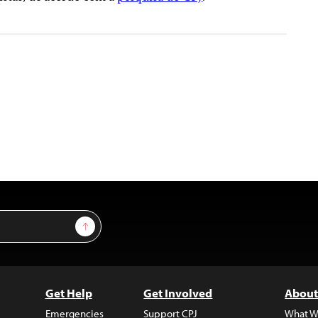
Sign Up
Get Help
Get Involved
About
Emergencies
Support CPJ
What W