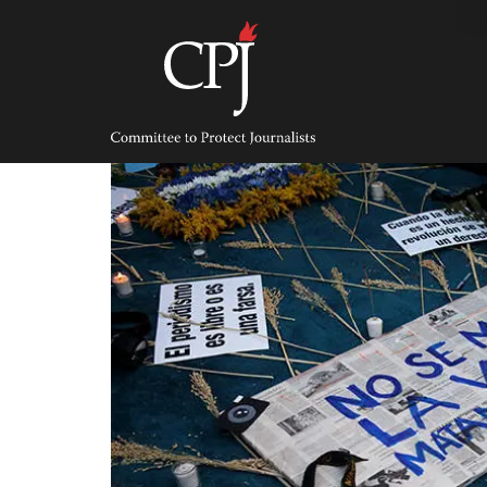
Skip
to
content
Committee
to
Protect
Journalists