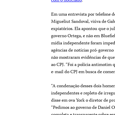
com o noticiado
.
Em uma entrevista por telefone d
Migueliut Sandoval, viúva de Ga
expiatórios. Ela apontou que o j
governo Ortega, e não em Bluefiel
mídia independente foram impedi
agências de notícias pró-governo
não mostraram evidências de que 
ao CPJ. “Foi a polícia antimotim 
e-mail do CPJ em busca de comen
“A condenação desses dois home
independentes e repleto de irreg
disse em ova York o diretor de pr
“Pedimos ao governo de Daniel O
completa e transparente sobre ess