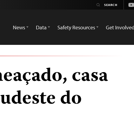
Yo
News
Data
Safety Resources
Get Involve
eaçado, casa
sudeste do