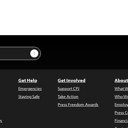
Sign Up
Get Help
Get Involved
About
Emergencies
Support CPJ
What W
Staying Safe
Take Action
Who We
Press Freedom Awards
Employ
Press C
s
Financi