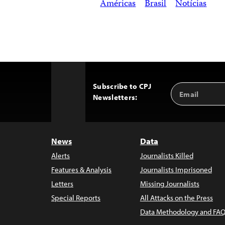
Américas
Brasil
Notícias
Subscribe to CPJ
Email
Back
Newsletters:
Address
to
Top
News
Data
Alerts
Journalists Killed
Features & Analysis
Journalists Imprisoned
Letters
Missing Journalists
Special Reports
All Attacks on the Press
Data Methodology and FAQ