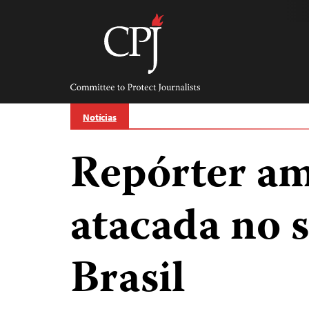
Skip
to
content
Committee
to
Protect
Journalists
Notícias
Repórter am
atacada no 
Brasil