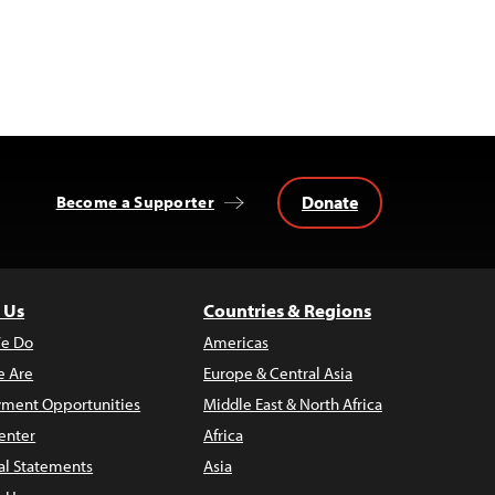
Donate
Become a Supporter
 Us
Countries & Regions
e Do
Americas
 Are
Europe & Central Asia
ment Opportunities
Middle East & North Africa
enter
Africa
al Statements
Asia