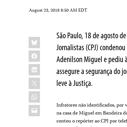
August 23, 2018 8:50 AM EDT
São Paulo, 18 de agosto de
Share
Bluesky
this:
Jornalistas (CPJ) condenou
Facebook
Adenilson Miguel e pediu à
LinkedIn
assegure a segurança do jor
X
leve à Justiça.
WhatsApp
Infratores não identificados, por 
Email
na casa de Miguel em Bandeira d
contou o repórter ao CPJ por tel