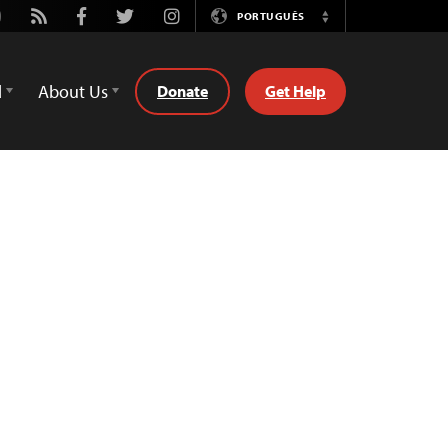
utube
Rss
Facebook
Twitter
Instagram
PORTUGUÊS
Switch
Language
d
About Us
Donate
Get Help