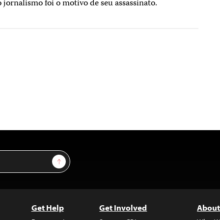
 jornalismo foi o motivo de seu assassinato.
Sign Up
Get Help
Get Involved
About