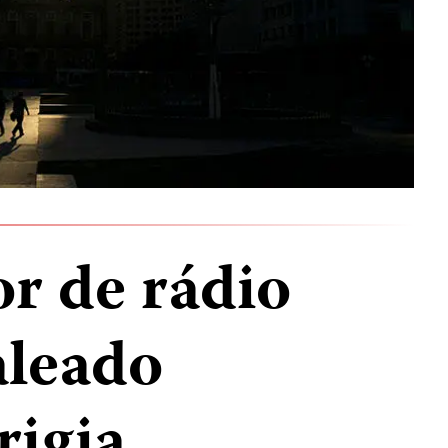
r de rádio
aleado
rigia