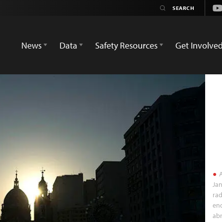
Yo
News
Data
Safety Resources
Get Involve
A
Jan
rad
en
abr