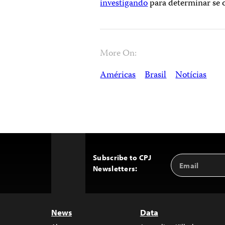
investigando
para determinar se o
More On:
Américas
Brasil
Notícias
Subscribe to CPJ
Email
Back
Newsletters:
Address
to
Top
News
Data