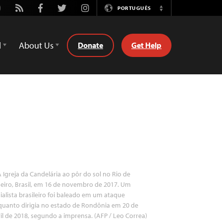
utube
Rss
Facebook
Twitter
Instagram
PORTUGUÊS
Switch
Language
d
About Us
Donate
Get Help
 Igreja da Candelária ao pôr do sol no Rio de
eiro, Brasil, em 16 de novembro de 2017. Um
ialista brasileiro foi baleado em um ataque
quanto dirigia no estado de Rondônia em 20 de
il de 2018, segundo a imprensa. (AFP / Leo Correa)