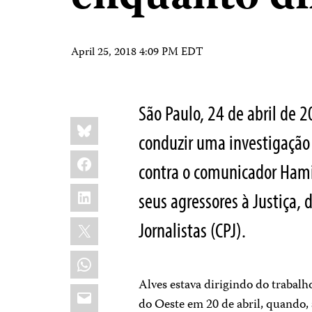
April 25, 2018 4:09 PM EDT
São Paulo, 24 de abril de 
Share
Bluesky
this:
conduzir uma investigação 
Facebook
contra o comunicador Hami
LinkedIn
seus agressores à Justiça, 
X
Jornalistas (CPJ).
WhatsApp
Alves estava dirigindo do trabalh
Email
do Oeste em 20 de abril, quando