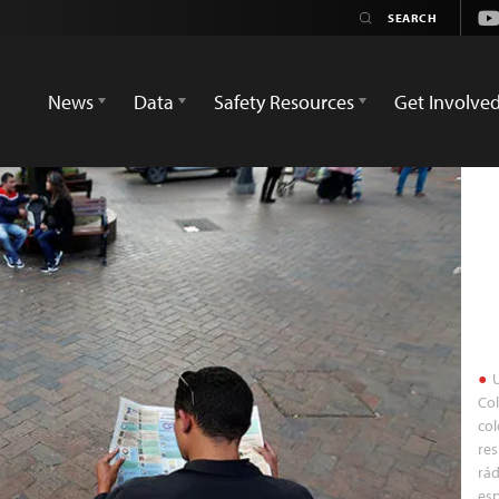
Yo
News
Data
Safety Resources
Get Involve
U
Col
col
res
rád
esp