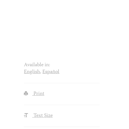
Available in:
English
,
Español
Print
Text Size