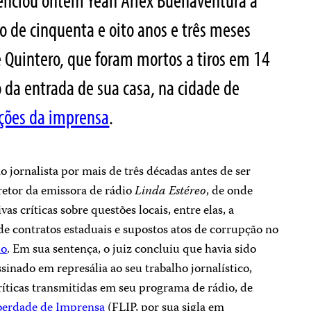
enciou ontem Yean Arlex Buenaventura a
 de cinquenta e oito anos e três meses
e Quintero, que foram mortos a tiros em 14
o da entrada de sua casa, na cidade de
ções da imprensa
.
o jornalista por mais de três décadas antes de ser
iretor da emissora de rádio
Linda Estéreo
, de onde
as críticas sobre questões locais, entre elas, a
s de contratos estaduais e supostos atos de corrupção no
io
. Em sua sentença, o juiz concluiu que havia sido
sinado em represália ao seu trabalho jornalístico,
ríticas transmitidas em seu programa de rádio, de
berdade de Imprensa
(FLIP, por sua sigla em