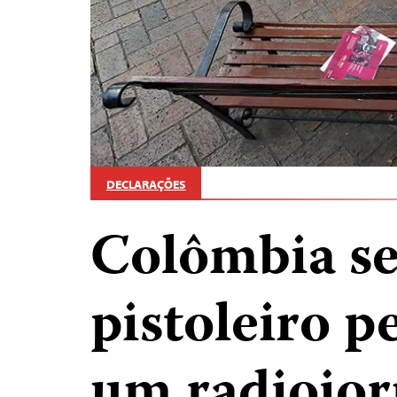
DECLARAÇÕES
Colômbia se
pistoleiro p
um radiojor