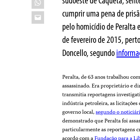
sudoeste de Caquetá, sent
cumprir uma pena de prisão
Email
pelo homicídio de Peralta 
de fevereiro de 2015, pert
Doncello, segundo
informa
Peralta, de 63 anos trabalhou com
assassinado. Era proprietário e d
transmitia reportagens investigativ
indústria petroleira, as licitaçõe
governo local,
segundo o noticiár
demonstrado que Peralta foi assas
particularmente as reportagens c
acordo com a
Fundação para a Li