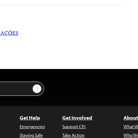
RAÇÕES
Sign Up
Get Help
Get Involved
About
Emergencies
Support CPJ
What W
Staying Safe
Take Action
Who We