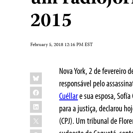
2015
February 5, 2018 12:16 PM EST
Nova York, 2 de fevereiro 
Share
Bluesky
this:
responsável pelo assassina
Facebook
Cuéllar
e sua esposa, Sofía
LinkedIn
para a justiça, declarou ho
X
(CPJ). Um tribunal de Flor
WhatsApp