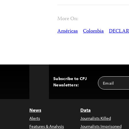
More On:
Américas
Colombia
DECLA
Subscribe to CPJ
Email
Back
Newsletters:
Address
to
Top
News
Data
Alerts
Journalists Killed
Features & Analysis
Journalists Imprisoned