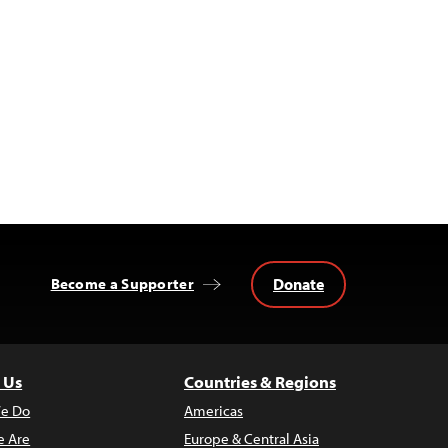
Donate
Become a Supporter
 Us
Countries & Regions
e Do
Americas
 Are
Europe & Central Asia