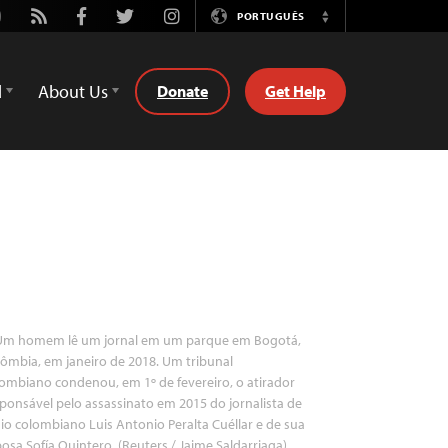
utube
Rss
Facebook
Twitter
Instagram
PORTUGUÊS
Switch
Language
d
About Us
Donate
Get Help
m homem lê um jornal em um parque em Bogotá,
ômbia, em janeiro de 2018. Um tribunal
ombiano condenou, em 1º de fevereiro, o atirador
ponsável pelo assassinato em 2015 do jornalista de
io colombiano Luis Antonio Peralta Cuéllar e de sua
osa Sofía Quintero. (Reuters / Jaime Saldarriaga)