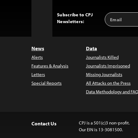
Subscribe to CPJ
Email
Back
Newsletters:
Address
to
Top
News
Data
Alerts
Journalists Killed
Features & Analysis
Journalists Imprisoned
Letters
Missing Journalists
Special Reports
All Attacks on the Press
Data Methodology and FAQ
CPJ is a 501(c)3 non-profit.
Contact Us
Our EIN is 13-3081500.