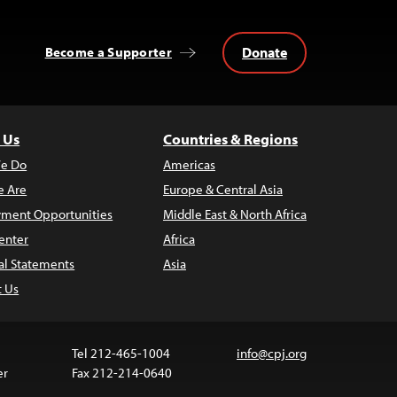
Donate
Become a Supporter
 Us
Countries & Regions
e Do
Americas
 Are
Europe & Central Asia
ment Opportunities
Middle East & North Africa
enter
Africa
al Statements
Asia
t Us
Tel 212-465-1004
info@cpj.org
er
Fax 212-214-0640