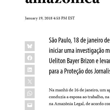
January 19, 2018 4:53 PM EST
São Paulo, 18 de janeiro d
Share
Bluesky
this:
iniciar uma investigação m
Facebook
Ueliton Bayer Brizon e levar
LinkedIn
para a Proteção dos Jornali
X
Na manhã de 16 de janeiro, um a
WhatsApp
conduzia a esposa ao trabalho, na
Email
na Amazônia Legal, de acordo co