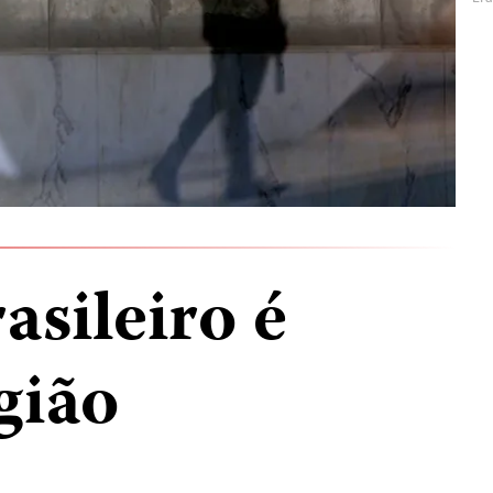
asileiro é
gião