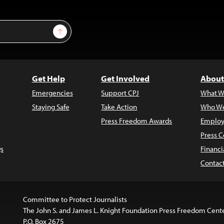
Sign Up
Get Help
Get Involved
About
Emergencies
Support CPJ
What W
Staying Safe
Take Action
Who We
Press Freedom Awards
Employ
Press C
s
Financi
Contac
Committee to Protect Journalists
The John S. and James L. Knight Foundation Press Freedom Cent
P.O. Box 2675