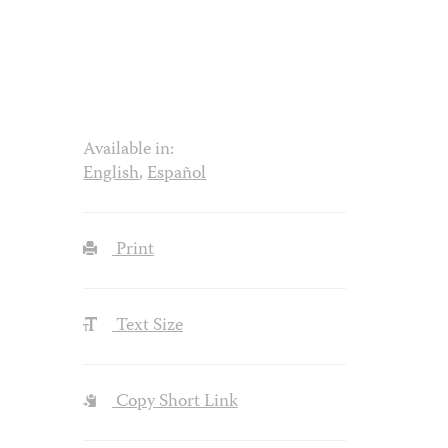
Available in:
English
,
Español
Print
Text Size
Copy Short Link