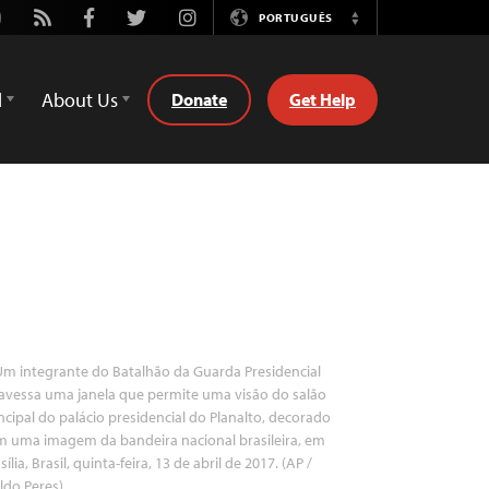
utube
Rss
Facebook
Twitter
Instagram
PORTUGUÊS
Switch
Language
d
About Us
Donate
Get Help
m integrante do Batalhão da Guarda Presidencial
avessa uma janela que permite uma visão do salão
ncipal do palácio presidencial do Planalto, decorado
m uma imagem da bandeira nacional brasileira, em
sília, Brasil, quinta-feira, 13 de abril de 2017. (AP /
ldo Peres)