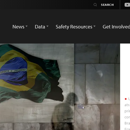
Yo
News
Data
Safety Resources
Get Involve
U
atr
pri
co
Bra
Era