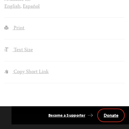
English
,
Español
Print
Text Size
Copy Short Link
Donate
Become a Supporter
Back
to