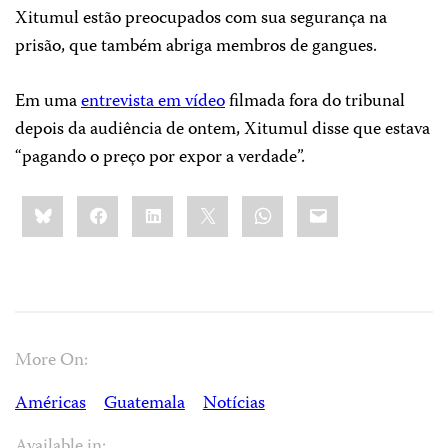
Xitumul estão preocupados com sua segurança na
prisão, que também abriga membros de gangues.
Em uma
entrevista em vídeo
filmada fora do tribunal
depois da audiência de ontem, Xitumul disse que estava
“pagando o preço por expor a verdade”.
Share
Bluesky
Facebook
LinkedIn
X
WhatsApp
Email
this:
More On:
Américas
Guatemala
Notícias
Available in: