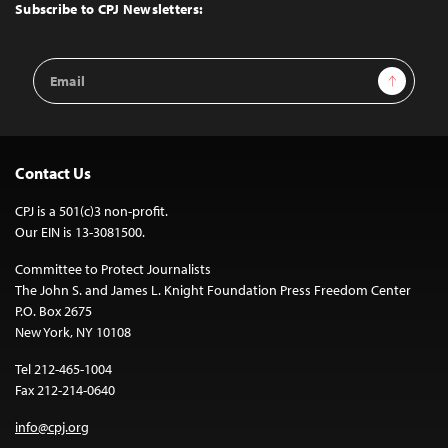
Top
Subscribe to CPJ Newsletters:
Email
Sign Up
Address
Contact Us
CPJ is a 501(c)3 non-profit.
Our EIN is 13-3081500.
Committee to Protect Journalists
The John S. and James L. Knight Foundation Press Freedom Center
P.O. Box 2675
New York, NY 10108
Tel 212-465-1004
Fax 212-214-0640
info@cpj.org