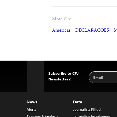
More On:
Américas
DECLARAÇÕES
M
Subscribe to CPJ
Email
Back
Newsletters:
Address
to
Top
News
Data
Alerts
Journalists Killed
Features & Analysis
Journalists Imprisoned