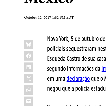
October 12, 2017 1:32 PM EDT
Nova York, 5 de outubro 
Share
Bluesky
this:
policiais sequestraram nes
Facebook
Esqueda Castro de sua casa
LinkedIn
segundo informações da
i
X
em uma
declaração
que o M
negou que a polícia estadu
WhatsApp
Email