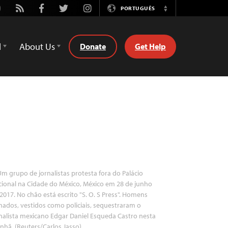
utube
Rss
Facebook
Twitter
Instagram
PORTUGUÊS
Switch
Language
d
About Us
Donate
Get Help
m grupo de jornalistas protesta fora do Palácio
ional na Cidade do México, México em 28 de junho
2017. No chão está escrito "S. O. S Press". Homens
ados, vestidos como policiais, sequestraram o
nalista mexicano Edgar Daniel Esqueda Castro nesta
hã. (Reuters/Carlos Jasso)