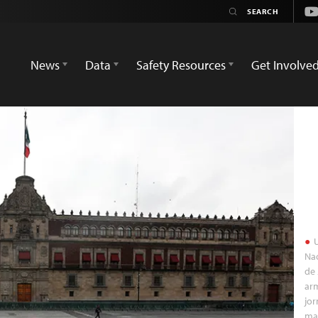
Yo
News
Data
Safety Resources
Get Involve
U
Nac
de 
arm
jor
man