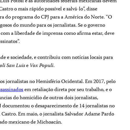
 Luis Potosí e as autoridades federais mexicanas devem
stro o mais rápido possível e salvá-lo”, disse
ra do programa do CPJ para a América do Norte. “O
gosos do mundo para os jornalistas. Se o governo
com a liberdade de imprensa como afirma estar, deve
ssinatos”.
e e sociedade, e contribuiu com notícias locais para
li San Luis
e
Vox Populi
.
 os jornalistas no Hemisfério Ocidental. Em 2017, pelo
ssassinados
em retaliação direta por seu trabalho, e o
âncias do homicídio de outros dois jornalistas,
 documentou o desaparecimento de 14 jornalistas no
 Castro. Em maio, o jornalista Salvador Adame Pardo
stado mexicano de Michoacán.