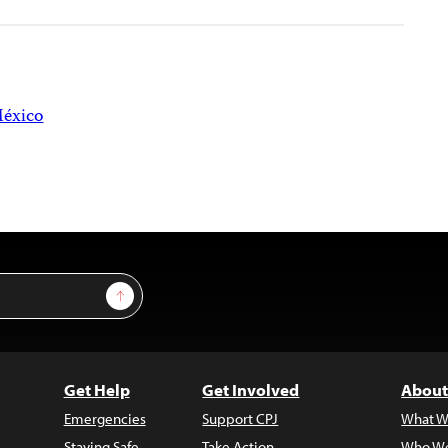
éxico
Sign Up
Get Help
Get Involved
About
Emergencies
Support CPJ
What W
Staying Safe
Take Action
Who We