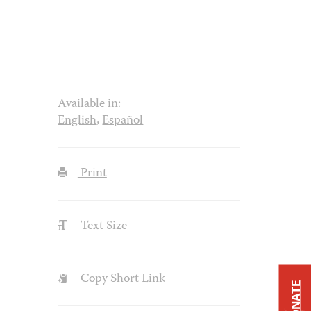
Available in:
English
,
Español
Print
Text Size
Copy Short Link
DONATE