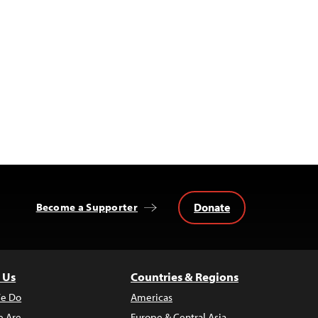
Donate
Become a Supporter
 Us
Countries & Regions
e Do
Americas
 Are
Europe & Central Asia