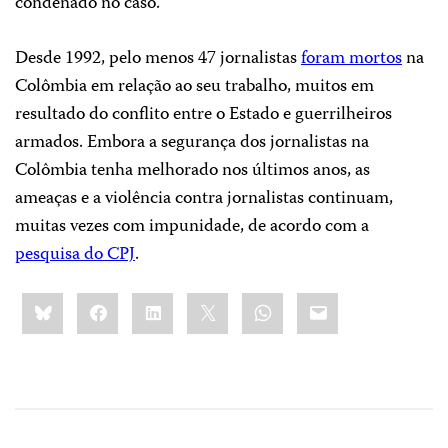
condenado no caso.
Desde 1992, pelo menos 47 jornalistas
foram mortos
na
Colômbia em relação ao seu trabalho, muitos em
resultado do conflito entre o Estado e guerrilheiros
armados. Embora a segurança dos jornalistas na
Colômbia tenha melhorado nos últimos anos, as
ameaças e a violência contra jornalistas continuam,
muitas vezes com impunidade, de acordo com a
pesquisa do CPJ
.
Share
Bluesky
Facebook
LinkedIn
X
WhatsApp
Email
this: