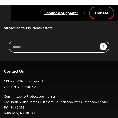
Donate
Become a Supporter
Back
to
Top
Subscribe to CPJ Newsletters:
Email
Sign Up
Address
Contact Us
CPJ is a 501(c)3 non-profit.
Our EIN is 13-3081500.
Committee to Protect Journalists
The John S. and James L. Knight Foundation Press Freedom Center
P.O. Box 2675
New York, NY 10108