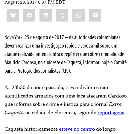
August 28, 2017 6:37 PM EDT
Share
Bluesky
Facebook
LinkedIn
X
WhatsApp
Email
this:
Nova York, 25 de agosto de 2017 – As autoridades colombianas
devem realizar uma investigação rápida e verossímil sobre um
ataque realizado ontem contra o repórter que cobre criminalidade
Mauricio Cardoso, no sudoeste de Caquetá, informou hoje o Comitê
para a Proteção dos Jornalistas (CPJ).
Às 23h30 da noite passada, três indivíduos não
identificados armados com uma faca atacaram Cardoso,
que informa sobre crime e justiça para o jornal
Extra
Caquetá
na cidade de Florencia, segundo
reportagens
.
Caquetá historicamente
esteve no centro
do longo