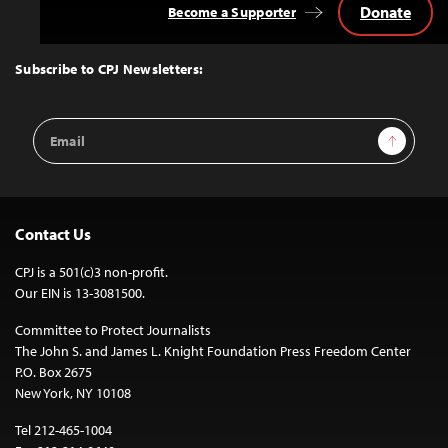
Donate
Become a Supporter
Back
to
Top
Subscribe to CPJ Newsletters:
Email
Sign Up
Address
Contact Us
CPJ is a 501(c)3 non-profit.
Our EIN is 13-3081500.
Committee to Protect Journalists
The John S. and James L. Knight Foundation Press Freedom Center
P.O. Box 2675
New York, NY 10108
Tel 212-465-1004