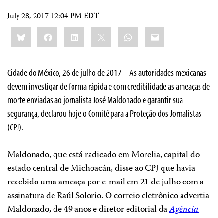
July 28, 2017 12:04 PM EDT
Share
Bluesky
Facebook
LinkedIn
X
WhatsApp
Email
this:
Cidade do México, 26 de julho de 2017 – As autoridades mexicanas
devem investigar de forma rápida e com credibilidade as ameaças de
morte enviadas ao jornalista José Maldonado e garantir sua
segurança, declarou hoje o Comitê para a Proteção dos Jornalistas
(CPJ).
Maldonado, que está radicado em Morelia, capital do
estado central de Michoacán, disse ao CPJ que havia
recebido uma ameaça por e-mail em 21 de julho com a
assinatura de Raúl Solorio. O correio eletrônico advertia
Maldonado, de 49 anos e diretor editorial da
Agência