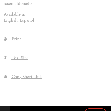
josemaldonado
Available in:
English
,
Español
Print
Text Size
Copy Short Link