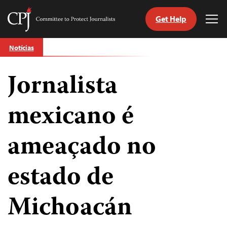
Get Help
Committee
Tog
to
Me
Skip
Protect
Notícias
to
Journalists
content
Jornalista
itch
anguage
mexicano é
ameaçado no
estado de
Michoacán