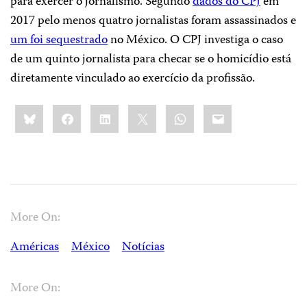
para exercer o jornalismo. Segundo
dados do CPJ
em
2017 pelo menos quatro jornalistas foram assassinados e
um foi sequestrado
no México. O CPJ investiga o caso
de um quinto jornalista para checar se o homicídio está
diretamente vinculado ao exercício da profissão.
Share
Bluesky
Facebook
LinkedIn
X
WhatsApp
Email
this:
More On:
Américas
México
Notícias
More On: