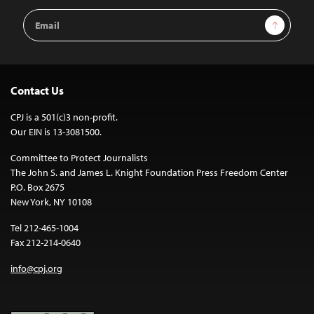
Email
Sign Up
Address
Contact Us
CPJ is a 501(c)3 non-profit.
Our EIN is 13-3081500.
Committee to Protect Journalists
The John S. and James L. Knight Foundation Press Freedom Center
P.O. Box 2675
New York, NY 10108
Tel 212-465-1004
Fax 212-214-0640
info@cpj.org