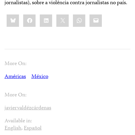
jornalistas), sobre a violência contra jornalistas no país.
Share
Bluesky
Facebook
LinkedIn
X
WhatsApp
Email
this:
More On:
Américas
México
More On:
javiervaldézcárdenas
Available in:
English
,
Español