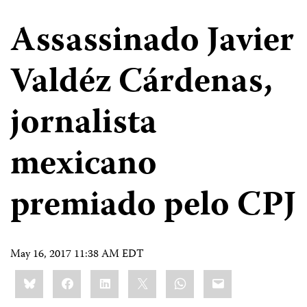
Assassinado Javier
Valdéz Cárdenas,
jornalista
mexicano
premiado pelo CPJ
May 16, 2017 11:38 AM EDT
Share
Bluesky
Facebook
LinkedIn
X
WhatsApp
Email
this: