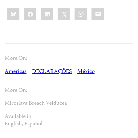
Share
Bluesky
Facebook
LinkedIn
X
WhatsApp
Email
this:
More On:
Américas
DECLARAÇÕES
México
More On:
Miroslava Breach Velducea
Available in:
English
,
Español