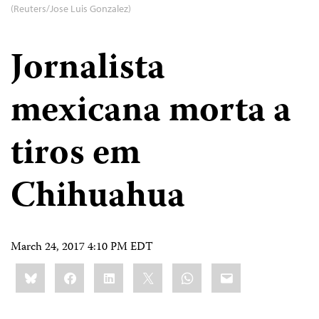
(Reuters/Jose Luis Gonzalez)
Jornalista
mexicana morta a
tiros em
Chihuahua
March 24, 2017 4:10 PM EDT
Share
Bluesky
Facebook
LinkedIn
X
WhatsApp
Email
this: