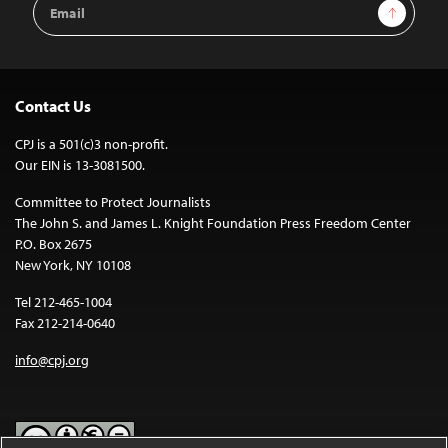
Email
Sign Up
Address
Contact Us
CPJ is a 501(c)3 non-profit.
Our EIN is 13-3081500.
Committee to Protect Journalists
The John S. and James L. Knight Foundation Press Freedom Center
P.O. Box 2675
New York, NY 10108
Tel 212-465-1004
Fax 212-214-0640
info@cpj.org